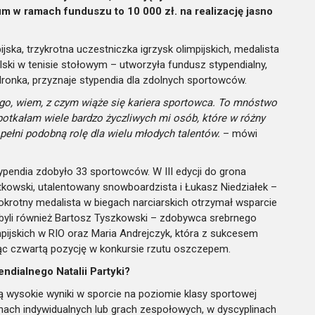
 w ramach funduszu to 10 000 zł. na realizację jasno
ijska, trzykrotna uczestniczka igrzysk olimpijskich, medalista
lski w tenisie stołowym – utworzyła fundusz stypendialny,
iedronka, przyznaje stypendia dla zdolnych sportowców.
go, wiem, z czym wiąże się kariera sportowca. To mnóstwo
potkałam wiele bardzo życzliwych mi osób, które w różny
pełni podobną rolę dla wielu młodych talentów.
– mówi
endia zdobyło 33 sportowców. W III edycji do grona
tkowski, utalentowany snowboardzista i Łukasz Niedziałek –
okrotny medalista w biegach narciarskich otrzymał wsparcie
byli również Bartosz Tyszkowski – zdobywca srebrnego
pijskich w RIO oraz Maria Andrejczyk, która z sukcesem
ując czwartą pozycję w konkursie rzutu oszczepem.
dialnego Natalii Partyki?
ją wysokie wyniki w sporcie na poziomie klasy sportowej
linach indywidualnych lub grach zespołowych, w dyscyplinach