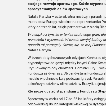
swojego rozwoju sportowego. Każde stypendium
sprecyzowanych celów sportowych.
Natalia Partyka – czterokrotna mistrzyni paraolimp
mistrzostw Europy, wielokrotna reprezentantka Po
który od trzech lat, dzięki partnerstwu z siecią B
W związku z tym, że w tenisa stołowego gram dłu
przeszkód i wyrzeczeń. W czasie swojej kariery s
sposób mi pomagały. Cieszę się, że mój Fundusz 
Natalia Partyka.
W trzech dotychczasowych edycjach Konkursu styp
stypendystów dołączyli między innymi Oskar Kwia
utytułowany młody chodziarz. Dominik Bury – wiel
Funduszu aż dwa razy. Stypendystami Funduszu z
medalu w pchnięciu kulą podczas Igrzysk Paraolim
zakończyła udział w olimpiadzie w Brazylii, zajm
Kto może dostać stypendium z Funduszu Stypen
Sportowcy w wieku od 17 do 22 lat, którzy osiąga
odpowiedniej do ich kategorii wiekowej, w dyscyp