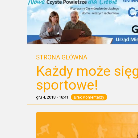
STRONA GŁÓWNA
Każdy może się
sportowe!
gru 4, 2018
•
18:41
Brak Komentarzy