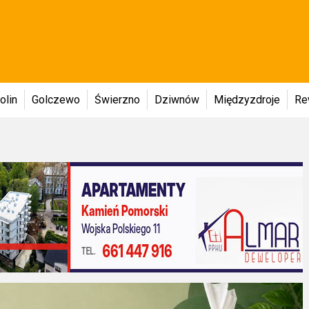
olin
Golczewo
Świerzno
Dziwnów
Międzyzdroje
Re