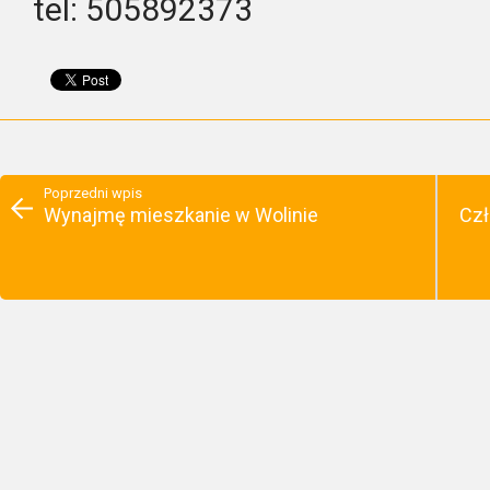
tel: 505892373
Poprzedni wpis
Wynajmę mieszkanie w Wolinie
Czł