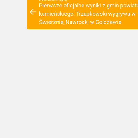
Pierwsze oficjalne wyniki z gmin powiat
kamieńskiego. Trzaskowski wygrywa w
Świerznie, Nawrocki w Golczewie