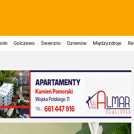
olin
Golczewo
Świerzno
Dziwnów
Międzyzdroje
Re