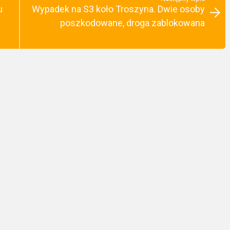
u
Wypadek na S3 koło Troszyna. Dwie osoby
poszkodowane, droga zablokowana