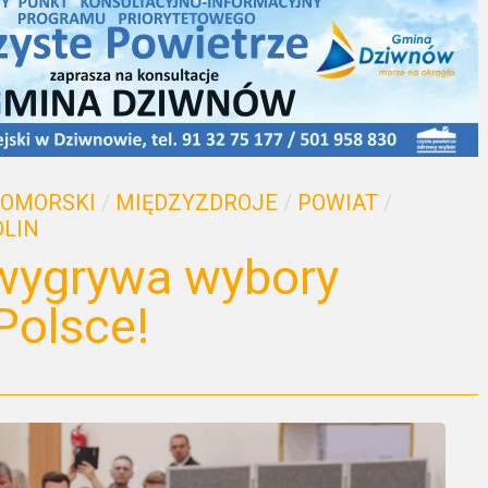
POMORSKI
/
MIĘDZYZDROJE
/
POWIAT
/
LIN
 wygrywa wybory
Polsce!