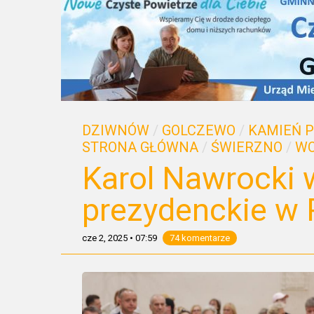
DZIWNÓW
/
GOLCZEWO
/
KAMIEŃ 
STRONA GŁÓWNA
/
ŚWIERZNO
/
WO
Karol Nawrocki
prezydenckie w 
cze 2, 2025
•
07:59
74 komentarze