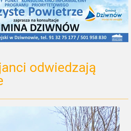
janci odwiedzają
e