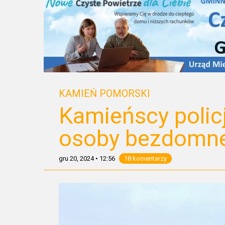
KAMIEŃ POMORSKI
Kamieńscy polic
osoby bezdomn
gru 20, 2024
•
12:56
18 komentarzy