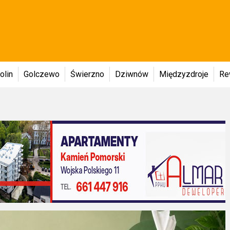
olin
Golczewo
Świerzno
Dziwnów
Międzyzdroje
Re