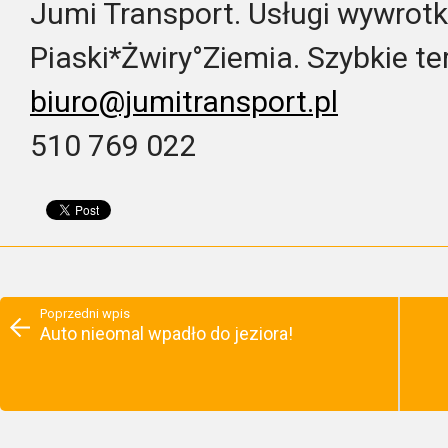
Jumi Transport. Usługi wywrotką
Piaski*Żwiry°Ziemia. Szybkie te
biuro@jumitransport.pl
510 769 022
Poprzedni wpis
Auto nieomal wpadło do jeziora!