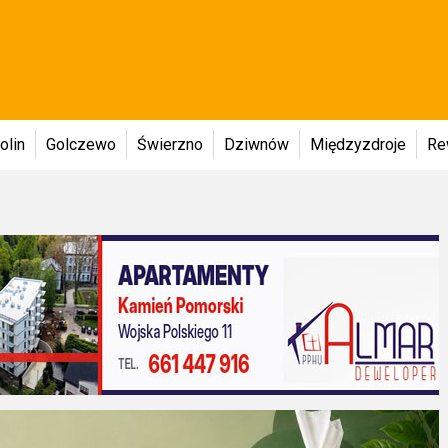
olin
Golczewo
Świerzno
Dziwnów
Międzyzdroje
Re