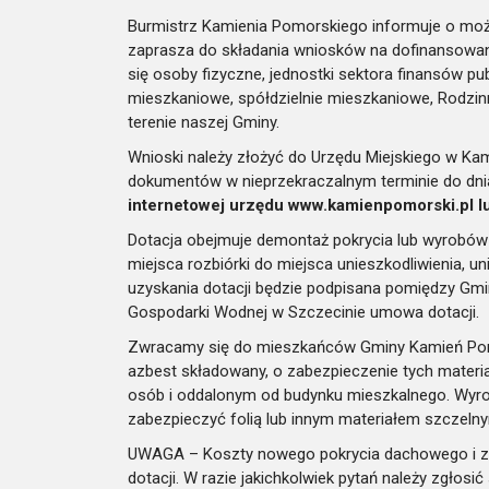
Burmistrz Kamienia Pomorskiego informuje o moż
zaprasza do składania wniosków na dofinansowan
się osoby fizyczne, jednostki sektora finansów pu
mieszkaniowe, spółdzielnie mieszkaniowe, Rodzin
terenie naszej Gminy.
Wnioski należy złożyć do Urzędu Miejskiego w Ka
dokumentów w nieprzekraczalnym terminie do dnia
internetowej urzędu www.kamienpomorski.pl lu
Dotacja obejmuje demontaż pokrycia lub wyrobów 
miejsca rozbiórki do miejsca unieszkodliwienia, 
uzyskania dotacji będzie podpisana pomiędzy G
Gospodarki Wodnej w Szczecinie umowa dotacji.
Zwracamy się do mieszkańców Gminy Kamień Pom
azbest składowany, o zabezpieczenie tych materi
osób i oddalonym od budynku mieszkalnego. Wyroby
zabezpieczyć folią lub innym materiałem szczeln
UWAGA – Koszty nowego pokrycia dachowego i za
dotacji. W razie jakichkolwiek pytań należy zgłosić