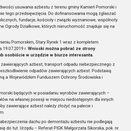
liwości usuwania azbestu z terenu gminy Kamień Pomorski i
ie tego przedsięwzięcia. Do dofinansowania mogą zgłaszać
blicznych, fundacje, kościoły i związki wyznaniowe, wspólnoty
ne Ogrody Działkowe, których nieruchomość znajduje się na
mieniu Pomorskim, Stary Rynek 1 wraz z kompletem
 19.07.2019 r.
Wnioski można pobrać ze strony
b osobiście w urzędzie w biurze interesanta.
zawierających azbest, transport odpadu niebezpiecznego z
unieszkodliwienie odpadów zawierających azbest. Podstawą
miną a Wojewódzkim Funduszem Ochrony Środowiska i
orski będących w posiadaniu wyrobów zawierających –
ałów na własnej posesji w miejscu niedostępnym dla innych
 zawierające azbest należy złożyć na palecie i
ym.
bezpieczenia dachu po demontażu azbestu nie podlegają
 się do tut. Urzędu – Referat PIGK Małgorzata Sikorska, pok. nr