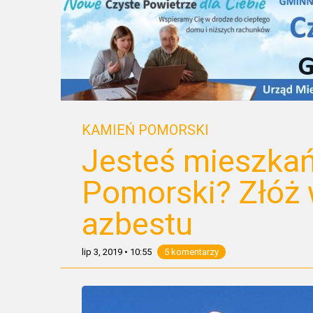
KAMIEŃ POMORSKI
Jesteś mieszka
Pomorski? Złóż 
azbestu
lip 3, 2019
•
10:55
5 komentarzy