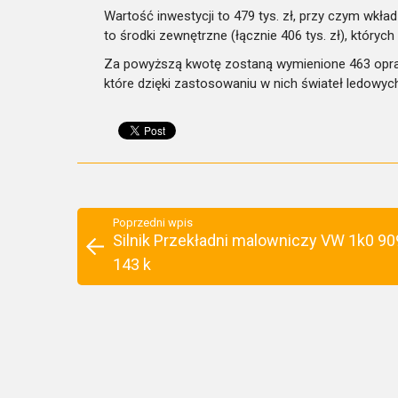
Wartość inwestycji to 479 tys. zł, przy czym wkł
to środki zewnętrzne (łącznie 406 tys. zł), który
Za powyższą kwotę zostaną wymienione 463 opraw
które dzięki zastosowaniu w nich świateł ledowy
Poprzedni wpis
Silnik Przekładni malowniczy VW 1k0 90
143 k