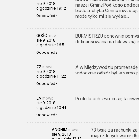
sie 9, 2018
naszej Gminy.Pod kogo podleg
o godzinie 19:12
biadolą-chyba Gmina inwestuje 
Odpowiedz
może tylko mi się wydaje…
GOŚĆ
mówi:
BURMISTRZU ponownie pomyśla
sie 9, 2018
dofinansowania na tak ważną 
o godzinie 16:51
Odpowiedz
ZZ
mówi:
A w Międzywodziu promenadę zro
sie 9, 2018
widocznie odbiór był w samo po
o godzinie 11:22
Odpowiedz
JA
mówi:
Po ilu latach zwróci się ta inwe
sie 9, 2018
o godzinie 10:44
Odpowiedz
ANONIM
mówi:
73 tysie za rachunki 
sie 9, 2018
mają zdecydowanie dłu
o godzinie 12:13