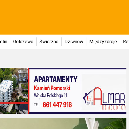
olin
Golczewo
Świerzno
Dziwnów
Międzyzdroje
Re