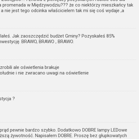
a promenada w Międzywodziu??? że co niektórzy mieszkańcy tak
a nie jest tego odcinka właścicielem tak mi się coś wydaje ,a
łeś. Jak zaoszczędzić budżet Gminy? Pozyskałeś 85%
inwestycję. BRAWO, BRAWO , BRAWO.
bili ale oświetlenia brakuje
łudnie i nie zwracano uwagi na oświetlenie
stycja ?
za prąd pewnie bardzo szybko. Dodatkowo DOBRE lampy LEDowe
ższą żywotność. Napisałem DOBRE. Proszę bez głupkowatych