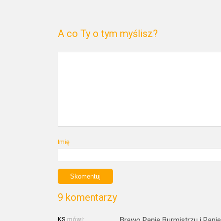
A co Ty o tym myślisz?
Imię
9 komentarzy
KS
mówi:
Brawo Panie Burmistrzu i Panie