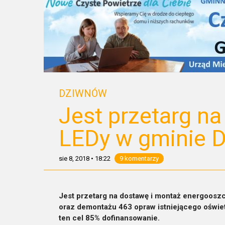
DZIWNÓW
Jest przetarg n
LEDy w gminie 
sie 8, 2018
•
18:22
9 komentarzy
Jest przetarg na dostawę i montaż energooszc
oraz demontażu 463 opraw istniejącego oświe
ten cel 85% dofinansowanie.