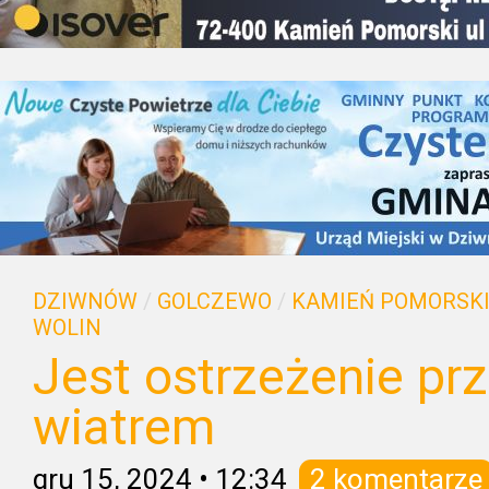
DZIWNÓW
/
GOLCZEWO
/
KAMIEŃ POMORSK
WOLIN
Jest ostrzeżenie pr
wiatrem
gru 15, 2024
•
12:34
2 komentarze