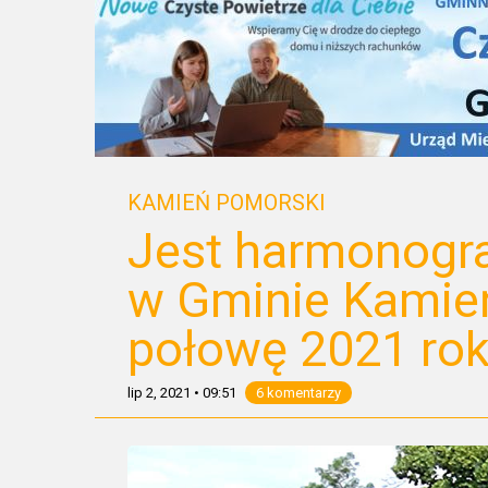
KAMIEŃ POMORSKI
Jest harmonogr
w Gminie Kamie
połowę 2021 ro
lip 2, 2021
•
09:51
6 komentarzy