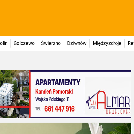
olin
Golczewo
Świerzno
Dziwnów
Międzyzdroje
Re