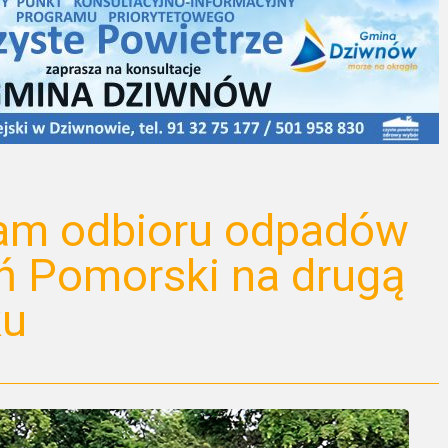
am odbioru odpadów
ń Pomorski na drugą
ku