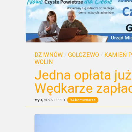
DZIWNÓW
/
GOLCZEWO
/
KAMIEŃ 
WOLIN
Jedna opłata już
Wędkarze zapłac
sty 4, 2025
•
11:13
34 komentarze