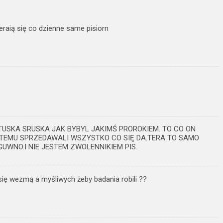
raią się co dzienne same pisiorn
TUSKA SRUSKA JAK BYBYL JAKIMŚ PROROKIEM. TO CO ON
A TEMU SPRZEDAWALI WSZYSTKO CO SIĘ DA.TERA TO SAMO
GUWNO.I NIE JESTEM ZWOLENNIKIEM PIS.
 się wezmą a myśliwych żeby badania robili ??