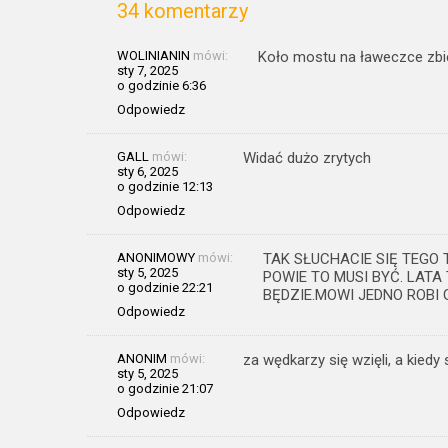
34 komentarzy
WOLINIANIN
mówi:
Koło mostu na ławeczce zbie
sty 7, 2025
o godzinie 6:36
Odpowiedz
GALL
mówi:
Widać dużo zrytych
sty 6, 2025
o godzinie 12:13
Odpowiedz
ANONIMOWY
mówi:
TAK SŁUCHACIE SIĘ TEGO 
sty 5, 2025
POWIE TO MUSI BYĆ. LAT
o godzinie 22:21
BĘDZIE.MOWI JEDNO ROBI 
Odpowiedz
ANONIM
mówi:
za wędkarzy się wzięli, a kiedy
sty 5, 2025
o godzinie 21:07
Odpowiedz