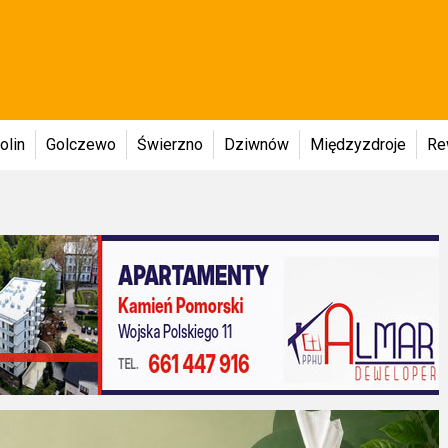
olin
Golczewo
Świerzno
Dziwnów
Międzyzdroje
Re