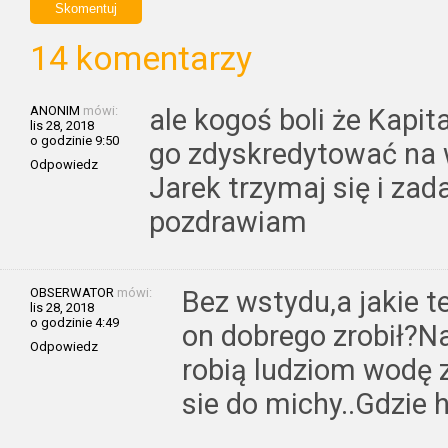
14 komentarzy
ANONIM
mówi:
ale kogoś boli że Kapit
lis 28, 2018
o godzinie 9:50
go zdyskredytować na 
Odpowiedz
Jarek trzymaj się i za
pozdrawiam
OBSERWATOR
mówi:
Bez wstydu,a jakie 
lis 28, 2018
o godzinie 4:49
on dobrego zrobił?Na
Odpowiedz
robią ludziom wodę 
sie do michy..Gdzie 