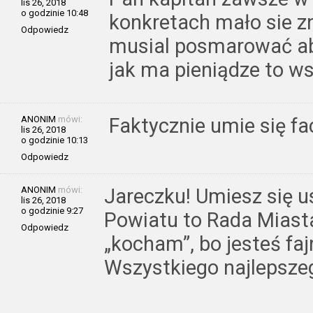
lis 26, 2018
o godzinie 10:48
konkretach mało sie zn
Odpowiedz
musial posmarować aby
jak ma pieniądze to w
ANONIM
mówi:
Faktycznie umie się fa
lis 26, 2018
o godzinie 10:13
Odpowiedz
ANONIM
mówi:
Jareczku! Umiesz się u
lis 26, 2018
o godzinie 9:27
Powiatu to Rada Miasta 
Odpowiedz
„kocham”, bo jesteś fa
Wszystkiego najlepszeg