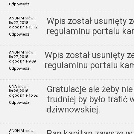
Odpowiedz
ANONIM
mówi:
Wpis został usunięty 
lis 27, 2018
o godzinie 13:12
regulaminu portalu ka
Odpowiedz
ANONIM
mówi:
Wpis został usunięty z
lis 27, 2018
o godzinie 9:09
regulaminu portalu kam
Odpowiedz
ONA
mówi:
Gratulacje ale żeby nie
lis 26, 2018
o godzinie 16:52
trudniej by było trafi
Odpowiedz
dziwnowskiej.
ANONIM
mówi:
Pan kapitan zawsze w po