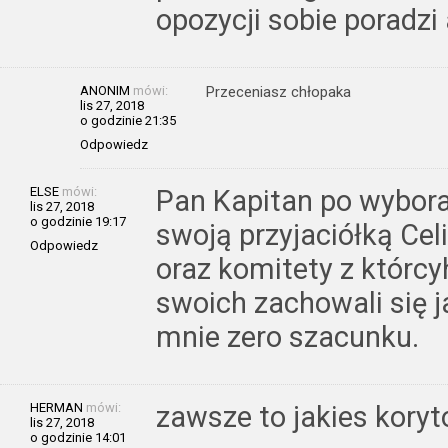
opozycji sobie poradzi
ANONIM
mówi:
Przeceniasz chłopaka
lis 27, 2018
o godzinie 21:35
Odpowiedz
ELSE
mówi:
Pan Kapitan po wybora
lis 27, 2018
o godzinie 19:17
swoją przyjaciółką Ce
Odpowiedz
oraz komitety z którcyh
swoich zachowali się j
mnie zero szacunku.
HERMAN
mówi:
zawsze to jakies koryt
lis 27, 2018
o godzinie 14:01