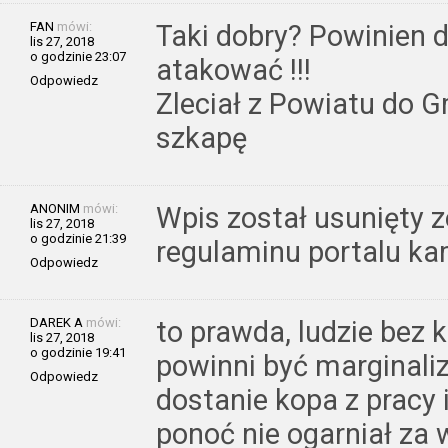
FAN
mówi:
Taki dobry? Powinien
lis 27, 2018
o godzinie 23:07
atakować !!!
Odpowiedz
Zleciał z Powiatu do 
szkapę
ANONIM
mówi:
Wpis został usunięty 
lis 27, 2018
o godzinie 21:39
regulaminu portalu ka
Odpowiedz
DAREK A
mówi:
to prawda, ludzie bez
lis 27, 2018
o godzinie 19:41
powinni być marginali
Odpowiedz
dostanie kopa z pracy i
ponoć nie ogarniał za 