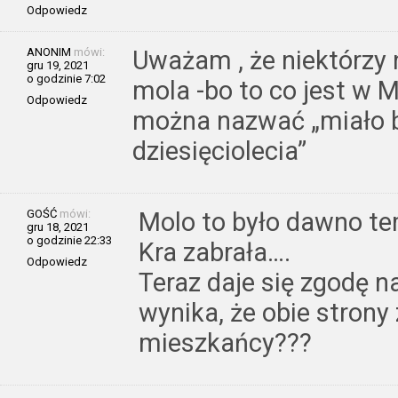
Odpowiedz
ANONIM
mówi:
Uważam , że niektórzy 
gru 19, 2021
o godzinie 7:02
mola -bo to co jest w M
Odpowiedz
można nazwać „miało b
dziesięciolecia”
GOŚĆ
mówi:
Molo to było dawno t
gru 18, 2021
o godzinie 22:33
Kra zabrała….
Odpowiedz
Teraz daje się zgodę n
wynika, że obie strony
mieszkańcy???