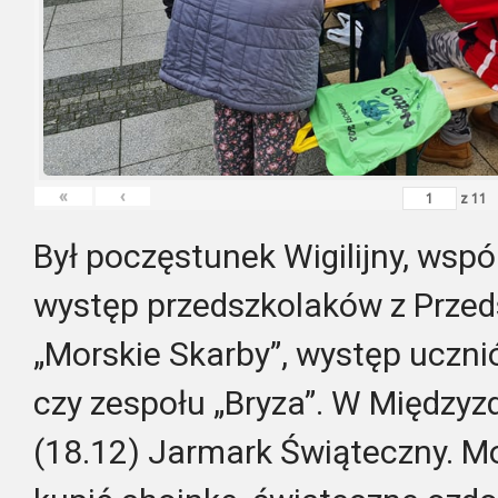
«
‹
z
11
Był poczęstunek Wigilijny, wspól
występ przedszkolaków z Przed
„Morskie Skarby”, występ uczn
czy zespołu „Bryza”. W Międzyzd
(18.12) Jarmark Świąteczny. M