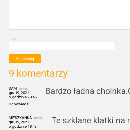
Imię
9 komentarzy
SAM
mówi:
Bardzo ładna choinka.
gru 19, 2021
o godzinie 20:46
Odpowiedz
MIESZKANKA
mówi:
Te szklane klatki na 
gru 19, 2021
o godzinie 18:43