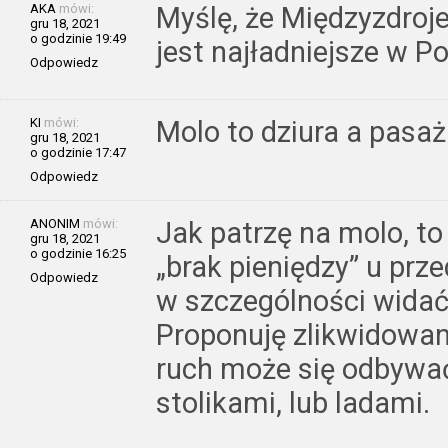
AKA
mówi:
Myślę, że Międzyzdroj
gru 18, 2021
o godzinie 19:49
jest najładniejsze w Po
Odpowiedz
KI
mówi:
Molo to dziura a pasaż
gru 18, 2021
o godzinie 17:47
Odpowiedz
ANONIM
mówi:
Jak patrzę na molo, to
gru 18, 2021
o godzinie 16:25
„brak pieniędzy” u prz
Odpowiedz
w szczególności widać
Proponuję zlikwidowani
ruch może się odbywa
stolikami, lub ladami.