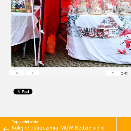
«
‹
z
41
Poprzedni wpis
Kolejne ostrzeżenia IMGW. Będzie silnie