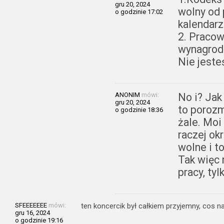
gru 20, 2024
wolny od
o godzinie 17:02
kalendarzu
2. Pracow
wynagrodz
Nie jest
ANONIM
mówi:
No i? Ja
gru 20, 2024
to porozm
o godzinie 18:36
żale. Moi
raczej ok
wolne i to
Tak więc 
pracy, tyl
SFEEEEEEE
mówi:
ten koncercik był całkiem przyjemny, cos 
gru 16, 2024
o godzinie 19:16