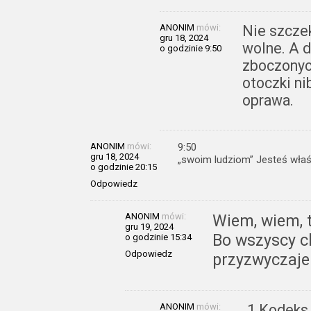
ANONIM
mówi:
Nie szcze
gru 18, 2024
wolne. A 
o godzinie 9:50
zboczonych
otoczki ni
oprawa.
ANONIM
mówi:
9:50
gru 18, 2024
„swoim ludziom” Jesteś właśc
o godzinie 20:15
Odpowiedz
ANONIM
mówi:
Wiem, wiem, t
gru 19, 2024
Bo wszyscy c
o godzinie 15:34
Odpowiedz
przyzwyczaje
ANONIM
mówi:
1.Kodeks 