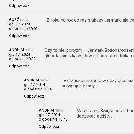
Odpowiedz
GOŚĆ
mówi:
Z roku na rok co raz słabszy Jarmark, ale c
gru 17, 2024
o godzinie 10:02
Odpowiedz
ANONIM
mówi:
Czy to nie idiotyzm – Jarmark Bożonarodzenio
gru 17, 2024
głupota, sieczka w głowie, pustostan delikat
o godzinie 9:32
Odpowiedz
ANONIM
mówi:
Też rzuciło mi się to w oczy chociaż 
gru 17, 2024
przygłupie czasy…
o godzinie 13:02
Odpowiedz
ANONIM
mówi:
Masz rację, Święta coraz bard
gru 17, 2024
doczekać ateiści …
o godzinie 13:43
Odpowiedz