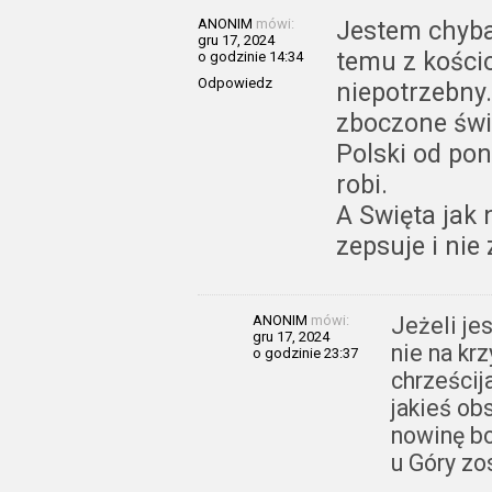
ANONIM
mówi:
Jestem chyba 
gru 17, 2024
temu z kościo
o godzinie 14:34
Odpowiedz
niepotrzebny.
zboczone świn
Polski od pon
robi.
A Swięta jak n
zepsuje i nie 
ANONIM
mówi:
Jeżeli jes
gru 17, 2024
nie na kr
o godzinie 23:37
chrześcij
jakieś ob
nowinę bo
u Góry zo