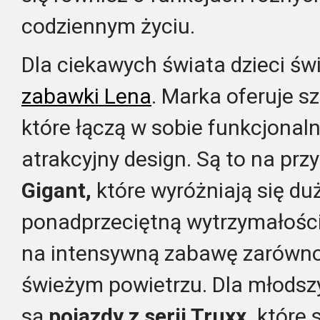
codziennym życiu.
Dla ciekawych świata dzieci ś
zabawki Lena
. Marka oferuje 
które łączą w sobie funkcjonal
atrakcyjny design. Są to na prz
Gigant,
które wyróżniają się du
ponadprzeciętną wytrzymałości
na intensywną zabawę zarówno 
świeżym powietrzu. Dla młodsz
są
pojazdy z serii Truxx,
które s