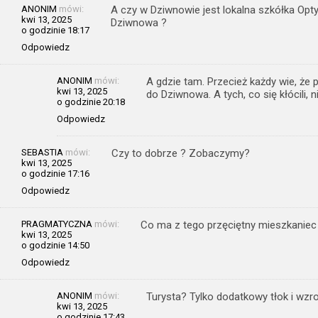
ANONIM
mówi:
A czy w Dziwnowie jest lokalna szkółka Opty
kwi 13, 2025
Dziwnowa ?
o godzinie 18:17
Odpowiedz
ANONIM
mówi:
A gdzie tam. Przecież każdy wie, że 
kwi 13, 2025
do Dziwnowa. A tych, co się kłócili, 
o godzinie 20:18
Odpowiedz
SEBASTIA
mówi:
Czy to dobrze ? Zobaczymy?
kwi 13, 2025
o godzinie 17:16
Odpowiedz
PRAGMATYCZNA
mówi:
Co ma z tego przęciętny mieszkaniec
kwi 13, 2025
o godzinie 14:50
Odpowiedz
ANONIM
mówi:
Turysta? Tylko dodatkowy tłok i wzr
kwi 13, 2025
o godzinie 17:43