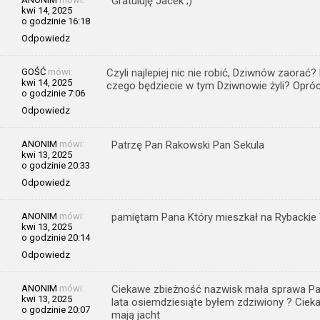
Gratuluję Jacek ;)
kwi 14, 2025
o godzinie 16:18
Odpowiedz
GOŚĆ
mówi:
Czyli najlepiej nic nie robić, Dziwnów zaorać? 
kwi 14, 2025
czego będziecie w tym Dziwnowie żyli? Opróc
o godzinie 7:06
Odpowiedz
ANONIM
mówi:
Patrzę Pan Rakowski Pan Sekula
kwi 13, 2025
o godzinie 20:33
Odpowiedz
ANONIM
mówi:
pamiętam Pana Który mieszkał na Rybackie 
kwi 13, 2025
o godzinie 20:14
Odpowiedz
ANONIM
mówi:
Ciekawe zbieżność nazwisk mała sprawa Pa
kwi 13, 2025
lata osiemdziesiąte byłem zdziwiony ? Ciek
o godzinie 20:07
mają jacht