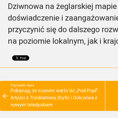
Dziwnowa na żeglarskiej mapie 
doświadczenie i zaangażowani
przyczynić się do dalszego roz
na poziomie lokalnym, jak i kra
Poprzedni wpis
Pokazują, że czasem warto iść „Pod Prąd”.
Artyści z Trzebiatowa, Gryfic i Golczewa z
nowym teledyskiem