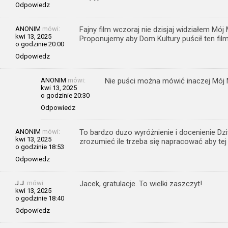
Odpowiedz
ANONIM
mówi:
Fajny film wczoraj nie dzisjaj widziałem Mó
kwi 13, 2025
Proponujemy aby Dom Kultury puścił ten fil
o godzinie 20:00
Odpowiedz
ANONIM
mówi:
Nie puści można mówić inaczej Mój
kwi 13, 2025
o godzinie 20:30
Odpowiedz
ANONIM
mówi:
To bardzo duzo wyróżnienie i docenienie Dz
kwi 13, 2025
zrozumieć ile trzeba się napracować aby tej 
o godzinie 18:53
Odpowiedz
J.J.
mówi:
Jacek, gratulacje. To wielki zaszczyt!
kwi 13, 2025
o godzinie 18:40
Odpowiedz