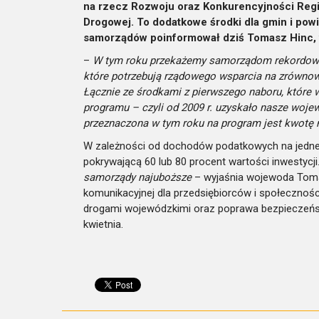
na rzecz Rozwoju oraz Konkurencyjności Regi
Drogowej. To dodatkowe środki dla gmin i powi
samorządów poinformował dziś Tomasz Hinc,
–
W tym roku przekażemy samorządom rekordową 
które potrzebują rządowego wsparcia na zrówno
Łącznie ze środkami z pierwszego naboru, które 
programu – czyli od 2009 r. uzyskało nasze wojew
przeznaczona w tym roku na program jest kwotę n
W zależności od dochodów podatkowych na jedn
pokrywającą 60 lub 80 procent wartości inwestycji
samorządy najuboższe
– wyjaśnia wojewoda Toma
komunikacyjnej dla przedsiębiorców i społecznoś
drogami wojewódzkimi oraz poprawa bezpieczeńst
kwietnia.