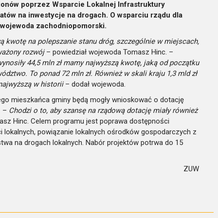
onów poprzez Wsparcie Lokalnej Infrastruktury
atów na inwestycje na drogach. O wsparciu rządu dla
 wojewoda zachodniopomorski.
kwotę na polepszanie stanu dróg, szczególnie w miejscach,
ważony rozwój
– powiedział wojewoda Tomasz Hinc. –
wynosiły 44,5 mln zł mamy najwyższą kwotę, jaką od początku
ództwo. To ponad 72 mln zł. Również w skali kraju 1,3 mld zł
ajwyższą w historii
– dodał wojewoda.
ego mieszkańca gminy będą mogły wnioskować o dotację
. –
Chodzi o to, aby szansę na rządową dotację miały również
sz Hinc. Celem programu jest poprawa dostępności
ci lokalnych, powiązanie lokalnych ośrodków gospodarczych z
wa na drogach lokalnych. Nabór projektów potrwa do 15
ZUW