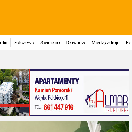
olin
Golczewo
Świerzno
Dziwnów
Międzyzdroje
Re