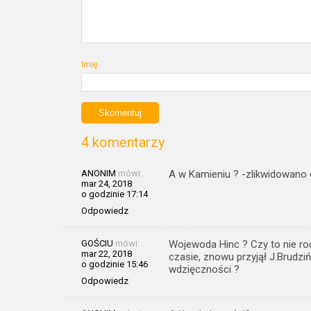
Imię
4 komentarzy
ANONIM
mówi:
A w Kamieniu ? -zlikwidowano
mar 24, 2018
o godzinie 17:14
Odpowiedz
GOŚCIU
mówi:
Wojewoda Hinc ? Czy to nie rod
mar 22, 2018
czasie, znowu przyjął J.Brudz
o godzinie 15:46
wdzięczności ?
Odpowiedz