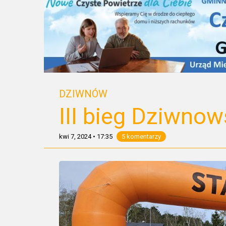
DZIWNÓW
III bieg Dziwnow
kwi 7, 2024
•
17:35
5 komentarzy