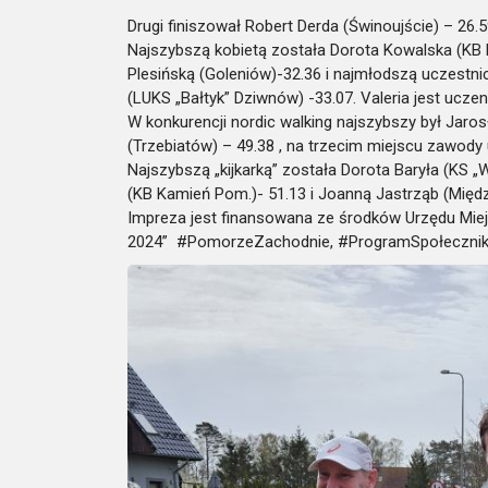
Drugi finiszował Robert Derda (Świnoujście) – 26.
Najszybszą kobietą została Dorota Kowalska (KB 
Plesińską (Goleniów)-32.36 i najmłodszą uczestnic
(LUKS „Bałtyk” Dziwnów) -33.07. Valeria jest ucz
W konkurencji nordic walking najszybszy był Jar
(Trzebiatów) – 49.38 , na trzecim miejscu zawody
Najszybszą „kijkarką” została Dorota Baryła (KS „
(KB Kamień Pom.)- 51.13 i Joanną Jastrząb (Międ
Impreza jest finansowana ze środków Urzędu Miej
2024” #PomorzeZachodnie, #ProgramSpołecznik, 