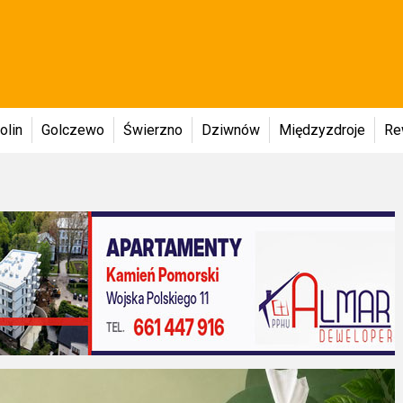
olin
Golczewo
Świerzno
Dziwnów
Międzyzdroje
Re