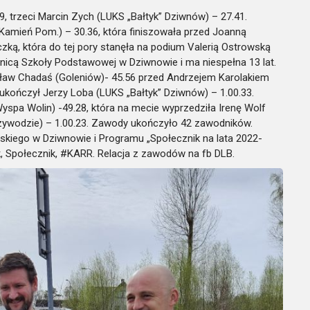
59, trzeci Marcin Zych (LUKS „Bałtyk” Dziwnów) – 27.41.
Kamień Pom.) – 30.36, która finiszowała przed Joanną
zką, która do tej pory stanęła na podium Valerią Ostrowską
ennicą Szkoły Podstawowej w Dziwnowie i ma niespełna 13 lat.
osław Chadaś (Goleniów)- 45.56 przed Andrzejem Karolakiem
 ukończył Jerzy Loba (LUKS „Bałtyk” Dziwnów) – 1.00.33.
Wyspa Wolin) -49.28, która na mecie wyprzedziła Irenę Wolf
zywodzie) – 1.00.23. Zawody ukończyło 42 zawodników.
skiego w Dziwnowie i Programu „Społecznik na lata 2022-
Społecznik, #KARR. Relacja z zawodów na fb DLB.