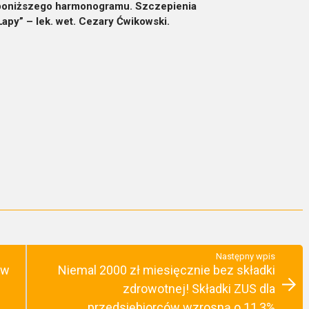
g poniższego harmonogramu. Szczepienia
apy” – lek. wet. Cezary Ćwikowski.
Następny wpis
 w
Niemal 2000 zł miesięcznie bez składki
zdrowotnej! Składki ZUS dla
przedsiębiorców wzrosną o 11,3%