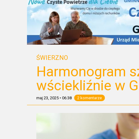
ŚWIERZNO
Harmonogram sz
wściekliźnie w 
maj 23, 2025
•
06:38
2 komentarze