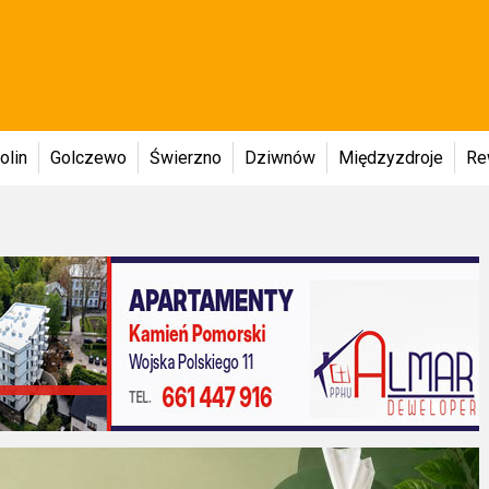
olin
Golczewo
Świerzno
Dziwnów
Międzyzdroje
Re