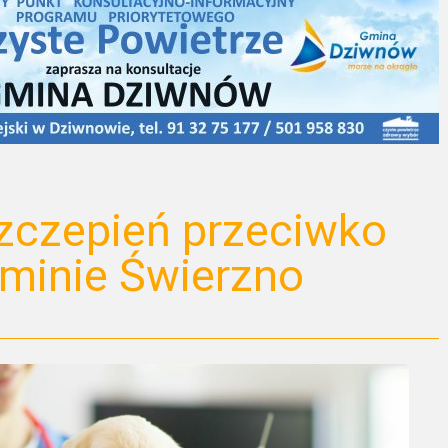
czepień przeciwko
Gminie Świerzno