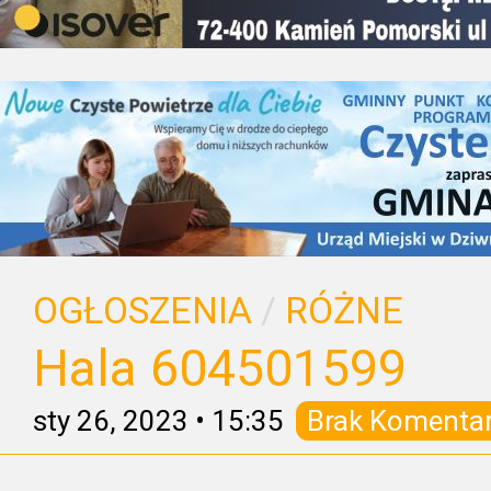
OGŁOSZENIA
/
RÓŻNE
Hala 604501599
sty 26, 2023
•
15:35
Brak Komenta