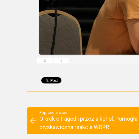
«
‹
Poprzedni wpis
O krok o tragedii przez alkohol. Pomogła
błyskawiczna reakcja WOPR