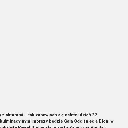
a z aktorami – tak zapowiada się ostatni dzień 27.
kulminacyjnym imprezy będzie Gala Odciśnięcia Dłoni w
 wokalista Paweł Domagała, pisarka Katarzyna Bonda i