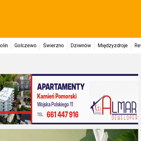
olin
Golczewo
Świerzno
Dziwnów
Międzyzdroje
Re