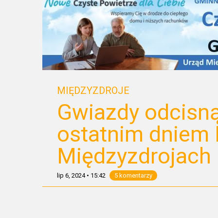
MIĘDZYZDROJE
Gwiazdy odcisną
ostatnim dniem 
Międzyzdrojach
lip 6, 2024
•
15:42
5 komentarzy