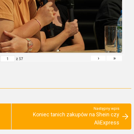
›
»
z
57
Następny wpis
Koniec tanich zakupów na Shein czy
AliExpress