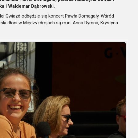
ka i Waldemar Dąbrowski.
 Alei Gwiazd odbędzie się koncert Pawła Domagały. Wśród
ciski dłoni w Międzyzdrojach są m.in. Anna Dymna, Krystyna