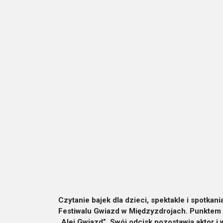
Czytanie bajek dla dzieci, spektakle i spotkani
Festiwalu Gwiazd w Międzyzdrojach. Punktem 
„Alei Gwiazd”. Swój odcisk pozostawią aktor i