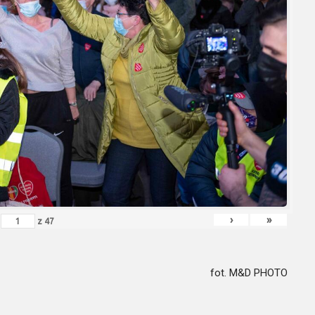
›
»
z
47
fot.
M&D PHOTO