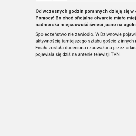
Od wczesnych godzin porannych dzieję się w d
Pomocy! Bo choć oficjalne otwarcie miało mie
nadmorska miejscowość świeci jasno na ogól
Społeczeństwo nie zawiodło. W Dziwnowie pojawili 
aktywnością tamtejszego sztabu goście z innych
Finału została doceniona i zauważona przez orki
pojawiała się dziś na antenie telewizji TVN.