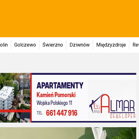
olin
Golczewo
Świerzno
Dziwnów
Międzyzdroje
Re