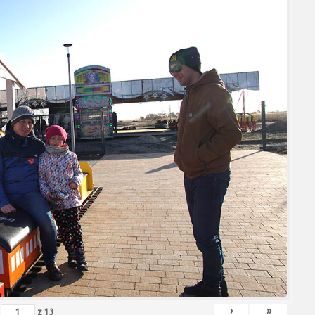
›
»
z
13