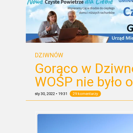
DZIWNÓW
Gorąco w Dziwno
WOŚP nie było od
sty 30, 2022
•
19:31
29 komentarzy