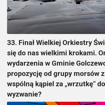
33. Finał Wielkiej Orkiestry Ś
się do nas wielkimi krokami. O
wydarzenia w Gminie Golczewo
propozycję od grupy morsów 
wspólną kąpiel za „wrzutkę” d
wyzwanie?