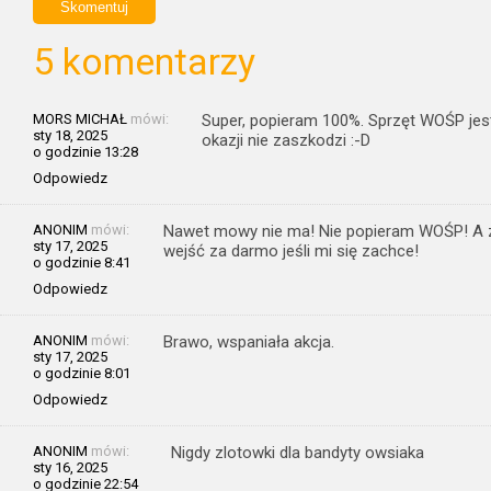
5 komentarzy
MORS MICHAŁ
mówi:
Super, popieram 100%. Sprzęt WOŚP jest
sty 18, 2025
okazji nie zaszkodzi :-D
o godzinie 13:28
Odpowiedz
ANONIM
mówi:
Nawet mowy nie ma! Nie popieram WOŚP! A z
sty 17, 2025
wejść za darmo jeśli mi się zachce!
o godzinie 8:41
Odpowiedz
ANONIM
mówi:
Brawo, wspaniała akcja.
sty 17, 2025
o godzinie 8:01
Odpowiedz
ANONIM
mówi:
Nigdy zlotowki dla bandyty owsiaka
sty 16, 2025
o godzinie 22:54