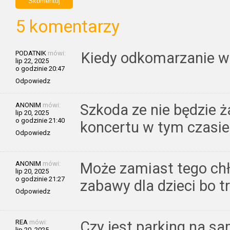
5 komentarzy
PODATNIK
mówi:
Kiedy odkomarzanie w
lip 22, 2025
o godzinie 20:47
Odpowiedz
ANONIM
mówi:
Szkoda ze nie będzie 
lip 20, 2025
o godzinie 21:40
koncertu w tym czasie
Odpowiedz
ANONIM
mówi:
Może zamiast tego c
lip 20, 2025
o godzinie 21:27
zabawy dla dzieci bo t
Odpowiedz
REA
mówi:
Czy jest parking na s
lip 20, 2025