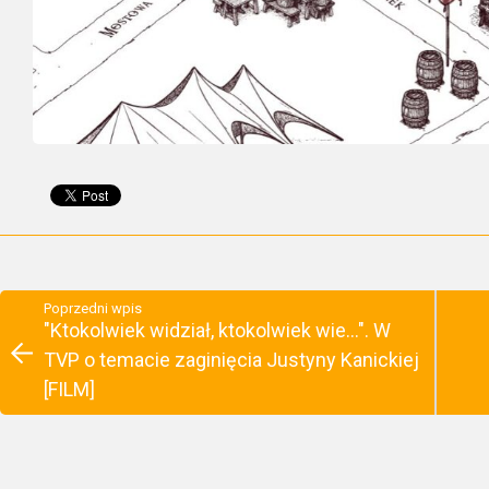
Poprzedni wpis
"Ktokolwiek widział, ktokolwiek wie...". W
TVP o temacie zaginięcia Justyny Kanickiej
[FILM]