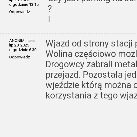
o godzinie 13:15
?
Odpowiedz
I
ANONIM
mówi:
Wjazd od strony stacji 
lip 20, 2025
o godzinie 6:30
Wolina częściowo możli
Odpowiedz
Drogowcy zabrali metal
przejazd. Pozostała je
wjeździe którą można 
korzystania z tego wja