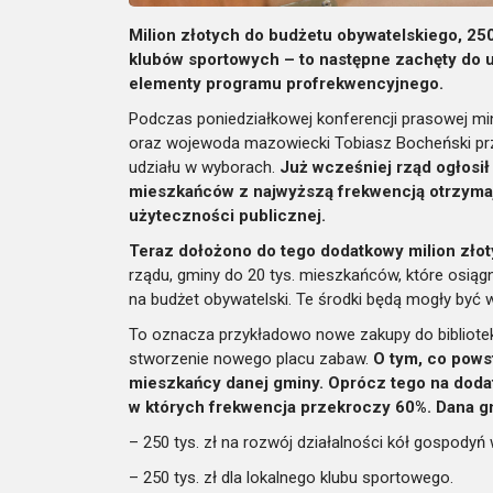
Milion złotych do budżetu obywatelskiego, 250 
klubów sportowych – to następne zachęty do u
elementy programu profrekwencyjnego.
Podczas poniedziałkowej konferencji prasowej mini
oraz wojewoda mazowiecki Tobiasz Bocheński prz
udziału w wyborach.
Już wcześniej rząd ogłosił
mieszkańców z najwyższą frekwencją otrzymaj
użyteczności publicznej.
Teraz dołożono do tego dodatkowy milion zło
rządu, gminy do 20 tys. mieszkańców, które osiąg
na budżet obywatelski. Te środki będą mogły być
To oznacza przykładowo nowe zakupy do biblioteki, 
stworzenie nowego placu zabaw.
O tym, co pows
mieszkańcy danej gminy. Oprócz tego na doda
w których frekwencja przekroczy 60%. Dana g
– 250 tys. zł na rozwój działalności kół gospodyń 
– 250 tys. zł dla lokalnego klubu sportowego.