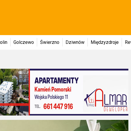
olin
Golczewo
Świerzno
Dziwnów
Międzyzdroje
Re