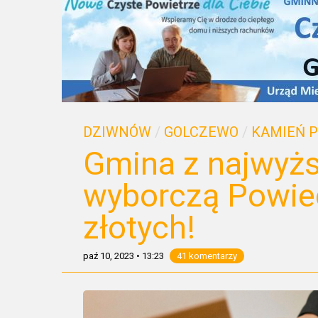
DZIWNÓW
/
GOLCZEWO
/
KAMIEŃ 
Gmina z najwyżs
wyborczą Powiec
złotych!
paź 10, 2023
•
13:23
41 komentarzy