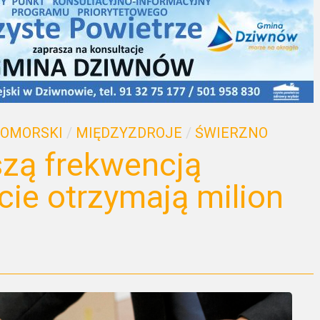
POMORSKI
/
MIĘDZYZDROJE
/
ŚWIERZNO
zą frekwencją
ie otrzymają milion