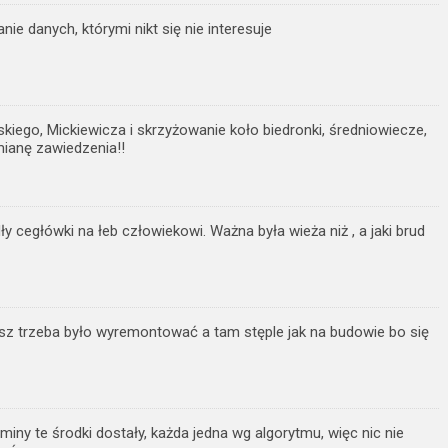
nie danych, którymi nikt się nie interesuje
skiego, Mickiewicza i skrzyżowanie koło biedronki, średniowiecze,
ianę zawiedzenia!!
y cegłówki na łeb człowiekowi. Ważna była wieża niż , a jaki brud
usz trzeba było wyremontować a tam stęple jak na budowie bo się
miny te środki dostały, każda jedna wg algorytmu, więc nic nie