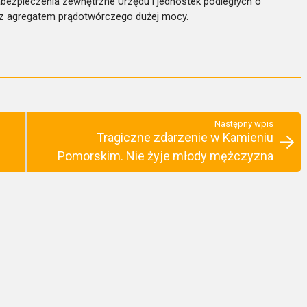
abezpieczenia zewnętrzne Urzędu i jednostek podległych o
t z agregatem prądotwórczego dużej mocy.
Następny wpis
Tragiczne zdarzenie w Kamieniu
Pomorskim. Nie żyje młody mężczyzna