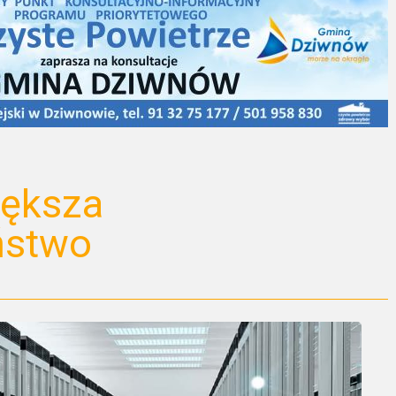
iększa
ństwo