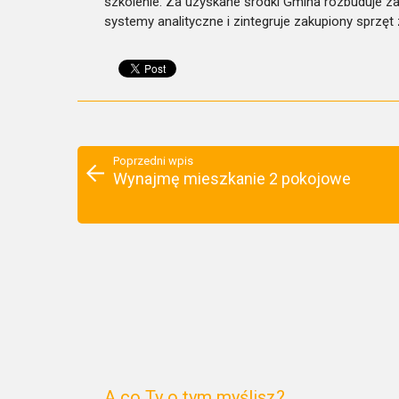
szkolenie. Za uzyskane środki Gmina rozbuduje z
systemy analityczne i zintegruje zakupiony sprzę
Poprzedni wpis
Wynajmę mieszkanie 2 pokojowe
A co Ty o tym myślisz?