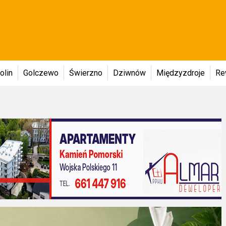
olin
Golczewo
Świerzno
Dziwnów
Międzyzdroje
Re