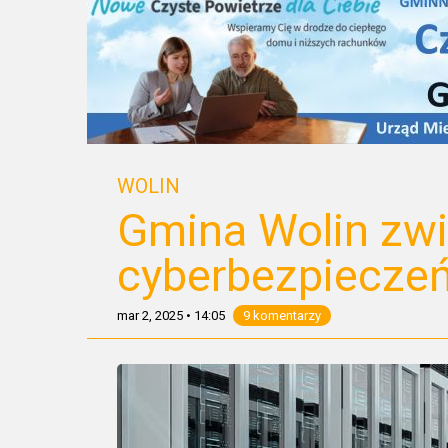
WOLIN
Gmina Wolin zw
cyberbezpiecze
mar 2, 2025
•
14:05
9 komentarzy