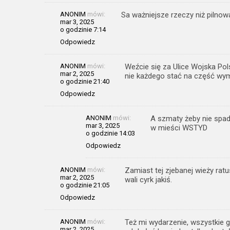
ANONIM
mówi:
Sa ważniejsze rzeczy niż pilnowa
mar 3, 2025
o godzinie 7:14
Odpowiedz
ANONIM
mówi:
Weźcie się za Ulice Wojska Pol
mar 2, 2025
nie każdego stać na część wym
o godzinie 21:40
Odpowiedz
ANONIM
mówi:
A szmaty żeby nie spadł
mar 3, 2025
w mieści WSTYD
o godzinie 14:03
Odpowiedz
ANONIM
mówi:
Zamiast tej zjebanej wieży rat
mar 2, 2025
wali cyrk jakiś.
o godzinie 21:05
Odpowiedz
ANONIM
mówi:
Też mi wydarzenie, wszystkie g
mar 2, 2025