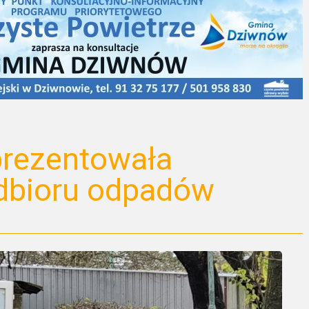
prezentowała
dbioru odpadów