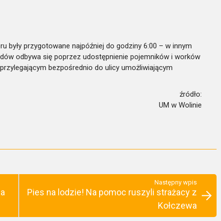
u były przygotowane najpóźniej do godziny 6:00 – w innym
adów odbywa się poprzez udostępnienie pojemników i worków
u przylegającym bezpośrednio do ulicy umożliwiającym
źródło:
UM w Wolinie
Następny wpis
Na
Pies na lodzie! Na pomoc ruszyli strażacy z
Kołczewa