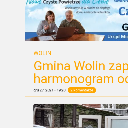
WOLIN
Gmina Wolin za
harmonogram o
gru 27, 2021
•
19:20
2 komentarze