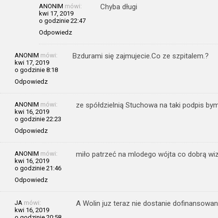
ANONIM
mówi:
Chyba długi
kwi 17, 2019
o godzinie 22:47
Odpowiedz
ANONIM
mówi:
Bzdurami się zajmujecie.Co ze szpitalem.?
kwi 17, 2019
o godzinie 8:18
Odpowiedz
ANONIM
mówi:
ze spółdzielnią Stuchowa na taki podpis bym
kwi 16, 2019
o godzinie 22:23
Odpowiedz
ANONIM
mówi:
miło patrzeć na mlodego wójta co dobrą wiz
kwi 16, 2019
o godzinie 21:46
Odpowiedz
JA
mówi:
A Wolin juz teraz nie dostanie dofinansowa
kwi 16, 2019
o godzinie 20:58