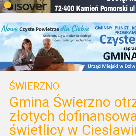
ŚWIERZNO
Gmina Świerzno otr
złotych dofinansow
świetlicy w Ciesławi