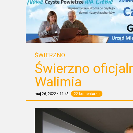
ŚWIERZNO
Świerzno oficjal
Walimia
maj 26, 2022
•
11:43
22 komentarze