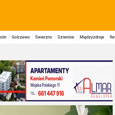
olin
Golczewo
Świerzno
Dziwnów
Międzyzdroje
Re