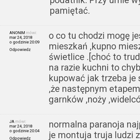
podatnik. Przy urnie w
pamiętać.
ANONIM
mówi:
o co tu chodzi mogę j
mar 24, 2018
o godzinie 20:09
mieszkań ,kupno miesz
Odpowiedz
świetlice .[choć to tr
na razie kuchni to chyb
kupować jak trzeba je
,że następnym etapem 
garnków ,noży ,widelcó
JA
mówi:
normalna paranoja na
mar 24, 2018
o godzinie 20:04
je montuja truja ludzi
Odpowiedz