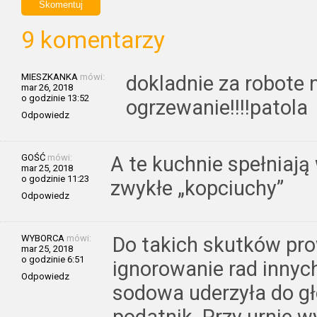
9 komentarzy
MIESZKANKA
mówi:
dokladnie za robote
mar 26, 2018
o godzinie 13:52
ogrzewanie!!!!patola
Odpowiedz
GOŚĆ
mówi:
A te kuchnie spełniają
mar 25, 2018
o godzinie 11:23
zwykłe „kopciuchy”
Odpowiedz
WYBORCA
mówi:
Do takich skutków pro
mar 25, 2018
o godzinie 6:51
ignorowanie rad innyc
Odpowiedz
sodowa uderzyła do gło