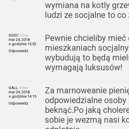
wymiana na kotly grzew
ludzi ze socjalne to c
GOSC
mówi:
Pewnie chcieliby mieć
mar 24, 2018
o godzinie 15:52
mieszkaniach socjalnyc
Odpowiedz
wybudują to będą mieli,
wymagają luksusów!
GALL
mówi:
Za marnoweanie pieni
mar 24, 2018
o godzinie 14:15
odpowiedzialne osoby 
Odpowiedz
beknąć.Po jaką choler
sobie je wezmą nasi k