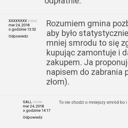
odpłatnie.
XXXXXXXX
mówi:
Rozumiem gmina pozb
mar 24, 2018
o godzinie 13:52
aby było statystycznie
Odpowiedz
mniej smrodu to się 
kupując zamontuje i d
zakupem. Ja proponuj
napisem do zabrania 
złom).
GALL
mówi:
To nie chodzi o mniejszy smród bo i 
mar 24, 2018
o godzinie 14:17
Odpowiedz