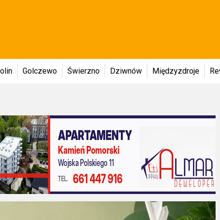
olin
Golczewo
Świerzno
Dziwnów
Międzyzdroje
Re