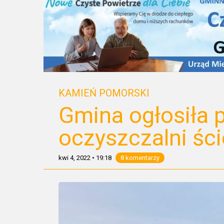
KAMIEŃ POMORSKI
Gmina ogłosiła 
oczyszczalni ś
kwi 4, 2022
•
19:18
8 komentarzy