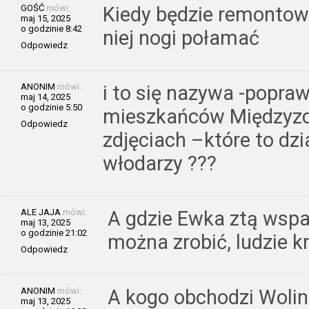
GOŚĆ
mówi:
Kiedy będzie remontow
maj 15, 2025
o godzinie 8:42
niej nogi połamać
Odpowiedz
ANONIM
mówi:
i to się nazywa -popra
maj 14, 2025
o godzinie 5:50
mieszkańców Międzyzdro
Odpowiedz
zdjęciach –które to dz
włodarzy ???
ALE JAJA
mówi:
A gdzie Ewka ztą wspan
maj 13, 2025
o godzinie 21:02
można zrobić, ludzie k
Odpowiedz
ANONIM
mówi:
A kogo obchodzi Wolin
maj 13, 2025