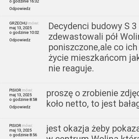
o godzinie 16:32
Odpowiedz
GRZECHU
mówi:
Decydenci budowy S 3 w
maj 13, 2025
o godzinie 10:02
zdewastowali pół Woli
Odpowiedz
poniszczone,ale co ich 
życie mieszkańcom jak
nie reaguje.
PISIOR
mówi:
proszę o zrobienie zdję
maj 13, 2025
o godzinie 8:58
koło netto, to jest bał
Odpowiedz
PISIOR
mówi:
jest okazja żeby pokaz
maj 13, 2025
o godzinie 8:56
w centrum Wolina która