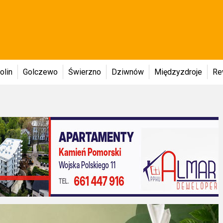
olin
Golczewo
Świerzno
Dziwnów
Międzyzdroje
Re