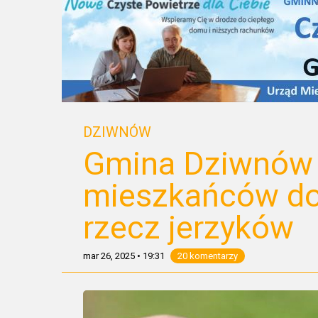
DZIWNÓW
Gmina Dziwnów
mieszkańców do 
rzecz jerzyków
mar 26, 2025
•
19:31
20 komentarzy