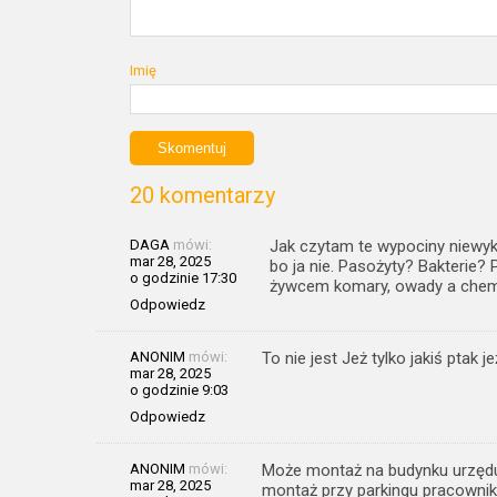
Imię
20 komentarzy
DAGA
mówi:
Jak czytam te wypociny niewyks
mar 28, 2025
bo ja nie. Pasożyty? Bakterie?
o godzinie 17:30
żywcem komary, owady a chem
Odpowiedz
ANONIM
mówi:
To nie jest Jeż tylko jakiś ptak 
mar 28, 2025
o godzinie 9:03
Odpowiedz
ANONIM
mówi:
Może montaż na budynku urzędu 
mar 28, 2025
montaż przy parkingu pracowni