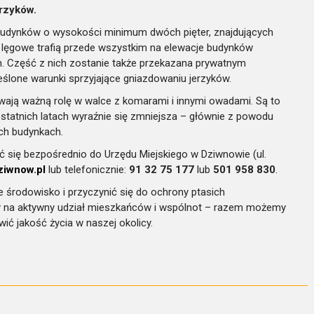
rzyków.
w budynków o wysokości minimum dwóch pięter, znajdujących
i lęgowe trafią przede wszystkim na elewacje budynków
h. Część z nich zostanie także przekazana prywatnym
ślone warunki sprzyjające gniazdowaniu jerzyków.
rywają ważną rolę w walce z komarami i innymi owadami. Są to
ostatnich latach wyraźnie się zmniejsza – głównie z powodu
ch budynkach.
się bezpośrednio do Urzędu Miejskiego w Dziwnowie (ul.
iwnow.pl
lub telefonicznie:
91 32 75 177
lub
501 958 830
.
e środowisko i przyczynić się do ochrony ptasich
y na aktywny udział mieszkańców i wspólnot – razem możemy
ić jakość życia w naszej okolicy.