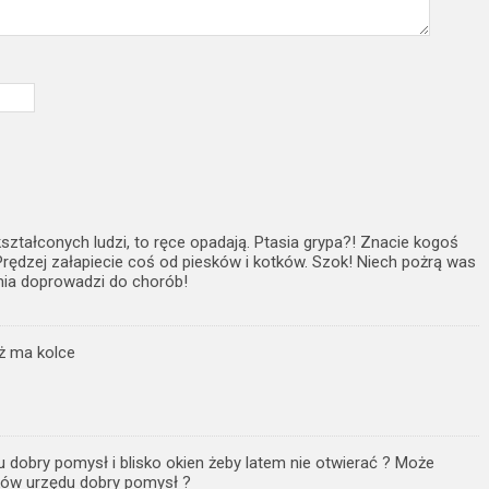
ztałconych ludzi, to ręce opadają. Ptasia grypa?! Znacie kogoś
 Prędzej załapiecie coś od piesków i kotków. Szok! Niech pożrą was
ia doprowadzi do chorób!
jeż ma kolce
dobry pomysł i blisko okien żeby latem nie otwierać ? Może
ków urzędu dobry pomysł ?