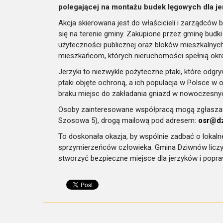
polegającej na montażu budek lęgowych dla je
Akcja skierowana jest do właścicieli i zarządcó
się na terenie gminy. Zakupione przez gminę budk
użyteczności publicznej oraz bloków mieszkalnyc
mieszkańcom, których nieruchomości spełnią okre
Jerzyki to niezwykle pożyteczne ptaki, które odg
ptaki objęte ochroną, a ich populacja w Polsce w 
braku miejsc do zakładania gniazd w nowoczesny
Osoby zainteresowane współpracą mogą zgłaszać 
Szosowa 5), drogą mailową pod adresem:
osr@dz
To doskonała okazja, by wspólnie zadbać o lokaln
sprzymierzeńców człowieka. Gmina Dziwnów licz
stworzyć bezpieczne miejsce dla jerzyków i popraw