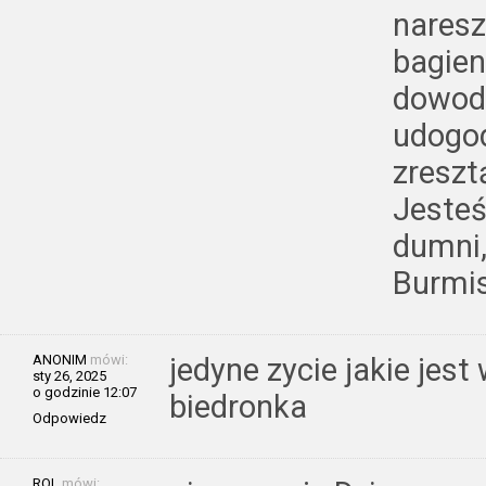
naresz
bagien
dowode
udogod
zreszt
Jesteś
dumni,
Burmis
ANONIM
mówi:
jedyne zycie jakie jes
sty 26, 2025
o godzinie 12:07
biedronka
Odpowiedz
ROL
mówi: