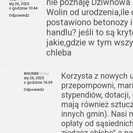
nie poznaję Dziwnowa
sty 26, 2025
o godzinie 10:44
Wolin od urodzenia,ile 
Odpowiedz
postawiono betonozy i
handlu? jeśli to są kr
jakie,gdzie w tym wszy
chleba
ANONIM
mówi:
Korzysta z nowych u
sty 26, 2025
o godzinie 16:39
przepompowni, marin
Odpowiedz
stypendiów, dotacji,
mają również sztucz
innych gmin). Nasi 
opłaty od sąsiednic
zjadacz chleba” a n