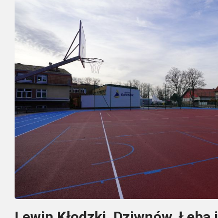
Lewin Kłodzki, Dziwnów, Łeba i