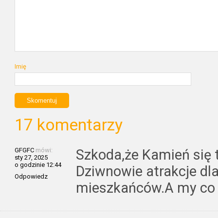
Imię
17 komentarzy
GFGFC
mówi:
Szkoda,że Kamień się t
sty 27, 2025
o godzinie 12:44
Dziwnowie atrakcje dla
Odpowiedz
mieszkańców.A my c