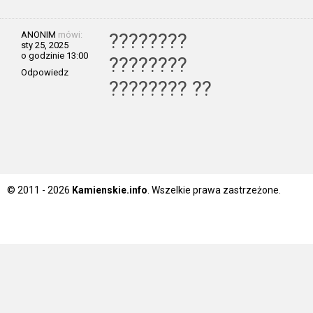
ANONIM
mówi:
????????
sty 25, 2025
o godzinie 13:00
????????
Odpowiedz
???????? ??
© 2011 - 2026
Kamienskie.info
. Wszelkie prawa zastrzeżone.