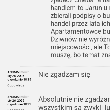
handlem to Jaruniu n
zbierali podpisy o
handel przez lata ic
Apartamentowce bud
Dziwnów nie wyróżnia
miejscowości, ale T
muszę, bo temat zn
ANONIM
mówi:
Nie zgadzam się
sty 26, 2025
o godzinie 10:35
Odpowiedz
ANONIM
mówi:
Absolutnie nie zgadza
sty 26, 2025
o godzinie 10:31
wszystkim są zwykli lu