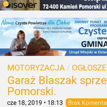
MOTORYZACJA
/
OGŁOSZE
Garaż Blaszak spr
Pomorski.
cze 18, 2019
•
18:13
Brak Komenta