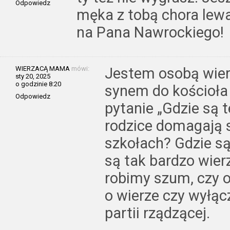
Odpowiedz
męka z tobą chora lewa
na Pana Nawrockiego!
WIERZACĄ MAMA
mówi:
Jestem osobą wierz
sty 20, 2025
o godzinie 8:20
synem do kościoł
Odpowiedz
pytanie „Gdzie są t
rodzice domagają si
szkołach? Gdzie są
są tak bardzo wie
robimy szum, czy o
o wierze czy wyłąc
partii rządzącej.