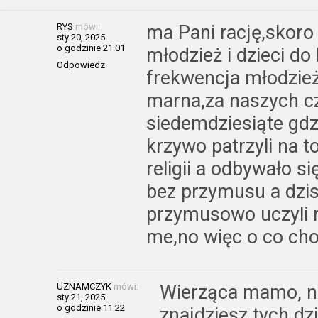
RYS
mówi:
ma Pani rację,skoro 
sty 20, 2025
o godzinie 21:01
młodzież i dzieci do 
Odpowiedz
frekwencja młodzieży
marna,za naszych cz
siedemdziesiąte gdz
krzywo patrzyli na t
religii a odbywało s
bez przymusu a dzis
przymusowo uczyli r
me,no więc o co cho
UZNAMCZYK
mówi:
Wierząca mamo, 
sty 21, 2025
o godzinie 11:22
znajdziesz tych dzi