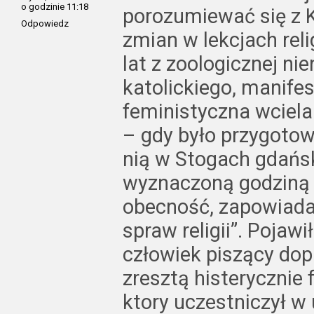
o godzinie 11:18
porozumiewać się z 
Odpowiedz
zmian w lekcjach rel
lat z zoologicznej ni
katolickiego, manife
feministyczna wciel
– gdy było przygotow
nią w Stogach gdańsk
wyznaczoną godziną 
obecność, zapowiadaj
spraw religii”. Pojawi
człowiek piszący dop
zresztą histerycznie 
ktory uczestniczył w