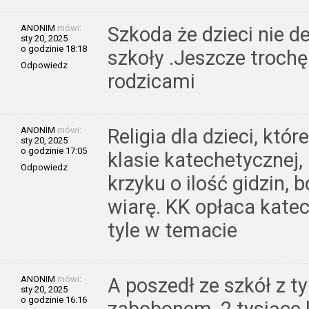
ANONIM
mówi:
Szkoda że dzieci nie d
sty 20, 2025
o godzinie 18:18
szkoły .Jeszcze trochę
Odpowiedz
rodzicami
ANONIM
mówi:
Religia dla dzieci, któr
sty 20, 2025
o godzinie 17:05
klasie katechetycznej,
Odpowiedz
krzyku o ilość gidzin, b
wiarę. KK opłaca katec
tyle w temacie
ANONIM
mówi:
A poszedł ze szkół z 
sty 20, 2025
o godzinie 16:16
zabobonem, 2 tysiące l