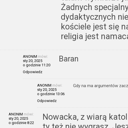
Żadnych specjalny
dydaktycznych nie
kościele jest się n
religia jest namac
ANONIM
mówi:
Baran
sty 20, 2025
o godzinie 11:20
Odpowiedz
ANONIM
mówi:
Gdy na ma argumentów zaczy
sty 20, 2025
o godzinie 13:06
Odpowiedz
ANONIM
mówi:
Nowacka, z wiarą katoli
sty 20, 2025
o godzinie 8:22
ty też nie wygrasz. Jes