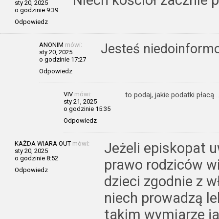
sty 20, 2025
o godzinie 9:39
Odpowiedz
ANONIM
mówi:
Jesteś niedoinform
sty 20, 2025
o godzinie 17:27
Odpowiedz
VIV
mówi:
to podaj, jakie podatki płacą 
sty 21, 2025
o godzinie 15:35
Odpowiedz
KAŻDA WIARA OUT
mówi:
Jeżeli episkopat u
sty 20, 2025
o godzinie 8:52
prawo rodziców w
Odpowiedz
dzieci zgodnie z 
niech prowadzą lek
takim wymiarze ja