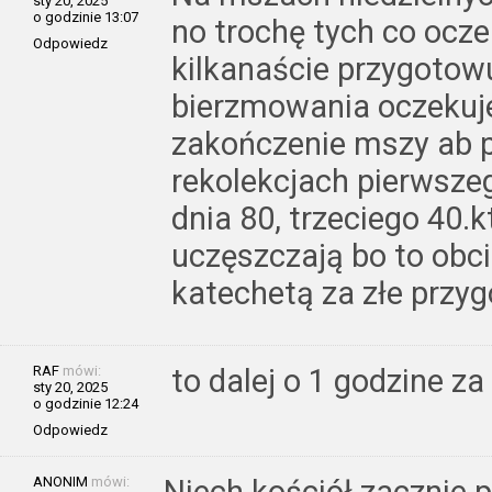
sty 20, 2025
o godzinie 13:07
no trochę tych co ocz
Odpowiedz
kilkanaście przygotow
bierzmowania oczekuj
zakończenie mszy ab p
rekolekcjach pierwszeg
dnia 80, trzeciego 40.kt
uczęszczają bo to obci
katechetą za złe przyg
RAF
mówi:
to dalej o 1 godzine za
sty 20, 2025
o godzinie 12:24
Odpowiedz
ANONIM
mówi:
Niech kościół zacznie p