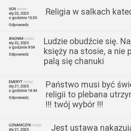
VDR
mówi:
Religia w salkach kat
sty 22, 2025
o godzinie 15:30
Odpowiedz
ANONIM
mówi:
Ludzie obudźcie się. Naj
sty 22, 2025
o godzinie 9:04
księży na stosie, a nie
Odpowiedz
palą się chanuki
EMERYT
mówi:
Państwo musi być świec
sty 21, 2025
o godzinie 14:44
religii to plebana utr
Odpowiedz
!!! twój wybór !!!
UZNAMCZYK
mówi:
Jest ustawa nakazuj
sty 21, 2025