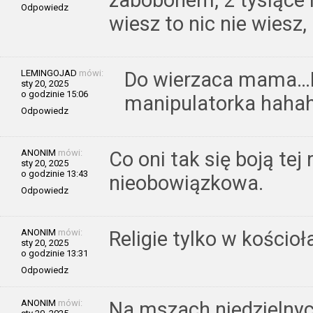
Odpowiedz
wiesz to nic nie wiesz,
LEMINGOJAD
mówi:
Do wierzaca mama…D
sty 20, 2025
o godzinie 15:06
manipulatorka haha
Odpowiedz
ANONIM
mówi:
Co oni tak się boją tej r
sty 20, 2025
o godzinie 13:43
nieobowiązkowa.
Odpowiedz
ANONIM
mówi:
Religie tylko w kościoł
sty 20, 2025
o godzinie 13:31
Odpowiedz
ANONIM
mówi:
Na mszach niedzielnych