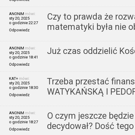
ANONIM
mówi:
Czy to prawda że rozw
sty 20, 2025
o godzinie 22:27
matematyki była nie 
Odpowiedz
ANONIM
mówi:
Już czas oddzielić Ko
sty 20, 2025
o godzinie 18:41
Odpowiedz
KAT+
mówi:
Trzeba przestać fina
sty 20, 2025
o godzinie 18:30
WATYKAŃSKĄ I PEDOFIL
Odpowiedz
ANONIM
mówi:
O czym jeszcze będzie
sty 20, 2025
o godzinie 18:27
decydował? Dość tego
Odpowiedz