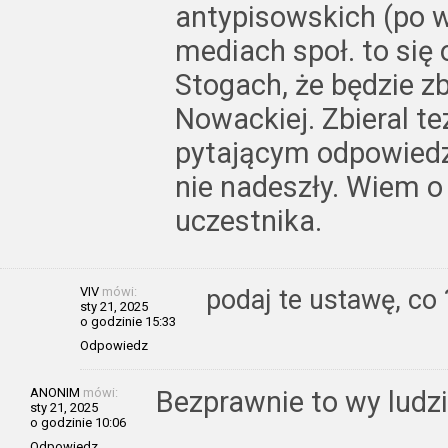
antypisowskich (po we
mediach społ. to się 
Stogach, że będzie zb
Nowackiej. Zbieral te
pytającym odpowiedz
nie nadeszły. Wiem o
uczestnika.
VIV
mówi:
podaj te ustawę, co 
sty 21, 2025
o godzinie 15:33
Odpowiedz
ANONIM
mówi:
Bezprawnie to wy ludz
sty 21, 2025
o godzinie 10:06
Odpowiedz