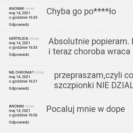
ANONIM
mówi:
Chyba go po****ło
maj 14, 2021
o godzinie 16:33
Odpowiedz
GERTRUDA
mówi:
Absolutnie popieram. 
maj 14, 2021
o godzinie 16:33
i teraz choroba wraca
Odpowiedz
NIE CHRONIA?
mówi:
przepraszam,czyli co
maj 14, 2021
o godzinie 16:21
szczpionki NIE DZI
Odpowiedz
ANONIM
mówi:
Pocaluj mnie w dope
maj 14, 2021
o godzinie 16:03
Odpowiedz