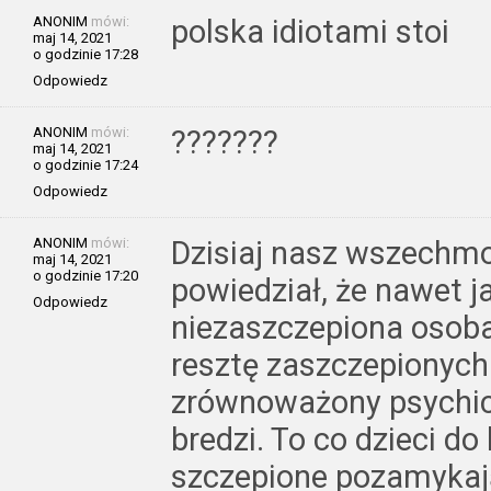
ANONIM
mówi:
polska idiotami stoi
maj 14, 2021
o godzinie 17:28
Odpowiedz
ANONIM
mówi:
???????
maj 14, 2021
o godzinie 17:24
Odpowiedz
ANONIM
mówi:
Dzisiaj nasz wszechm
maj 14, 2021
o godzinie 17:20
powiedział, że nawet j
Odpowiedz
niezaszczepiona osoba 
resztę zaszczepionych.
zrównoważony psychicz
bredzi. To co dzieci do
szczepione pozamykaj