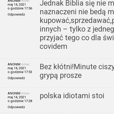
ANONIM
mówi:
Jednak Biblia się nie my
maj 14, 2021
o godzinie 17:56
naznaczeni nie bedą m
Odpowiedz
kupować,sprzedawać,pr
innych – tylko z jedneg
przyjać tego co dla świ
covidem
ANONIM
mówi:
Bez kłótni!Minute cisz
maj 14, 2021
o godzinie 17:53
grypą prosze
Odpowiedz
ANONIM
mówi:
polska idiotami stoi
maj 14, 2021
o godzinie 17:28
Odpowiedz