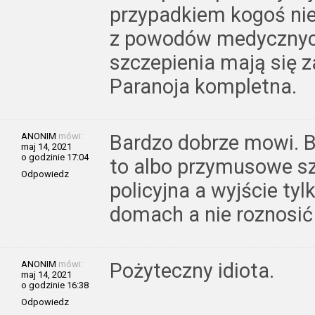
przypadkiem kogoś nie z
z powodów medycznych 
szczepienia mają się 
Paranoja kompletna.
ANONIM
mówi:
Bardzo dobrze mowi. B
maj 14, 2021
o godzinie 17:04
to albo przymusowe sz
Odpowiedz
policyjna a wyjście tyl
domach a nie roznosić
ANONIM
mówi:
Pożyteczny idiota.
maj 14, 2021
o godzinie 16:38
Odpowiedz