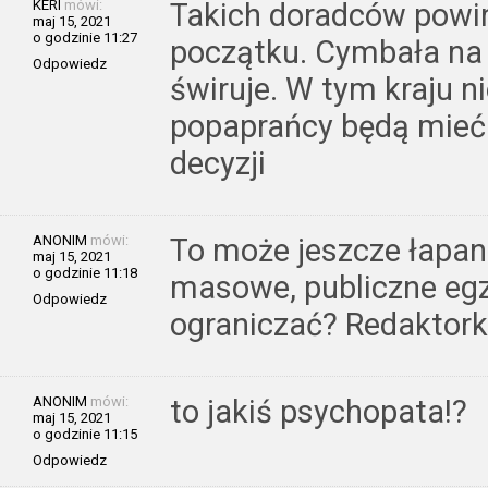
KERI
mówi:
Takich doradców powi
maj 15, 2021
o godzinie 11:27
początku. Cymbała na s
Odpowiedz
świruje. W tym kraju n
popaprańcy będą mieć 
decyzji
ANONIM
mówi:
To może jeszcze łapank
maj 15, 2021
o godzinie 11:18
masowe, publiczne egz
Odpowiedz
ograniczać? Redaktork
ANONIM
mówi:
to jakiś psychopata!?
maj 15, 2021
o godzinie 11:15
Odpowiedz