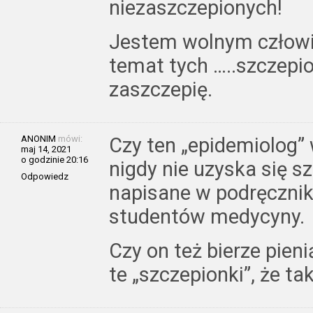
niezaszczepionych!
Jestem wolnym człow
temat tych …..szczepion
zaszczepię.
ANONIM
mówi:
Czy ten „epidemiolog” 
maj 14, 2021
o godzinie 20:16
nigdy nie uzyska się sz
Odpowiedz
napisane w podręcznik
studentów medycyny.
Czy on też bierze pien
te „szczepionki”, że tak