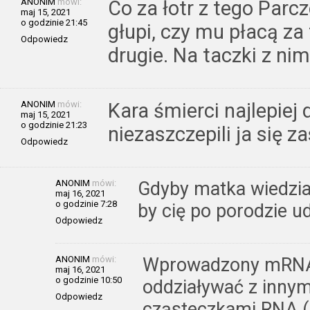
ANONIM
mówi:
Co za łotr z tego Parc
maj 15, 2021
o godzinie 21:45
głupi, czy mu płacą za 
Odpowiedz
drugie. Na taczki z nim
ANONIM
mówi:
Kara śmierci najlepiej 
maj 15, 2021
o godzinie 21:23
niezaszczepili ja się 
Odpowiedz
ANONIM
mówi:
Gdyby matka wiedział
maj 16, 2021
o godzinie 7:28
by cię po porodzie ud
Odpowiedz
ANONIM
mówi:
Wprowadzony mRNA
maj 16, 2021
o godzinie 10:50
oddziaływać z innym
Odpowiedz
cząsteczkami RNA (