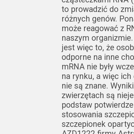
to prowadzić do zmia
różnych genów. Po
może reagować z RN
naszym organizmie.
jest więc to, że os
odporne na inne cho
mRNA nie były wcze
na rynku, a więc ich
nie są znane. Wynik
zwierzętach są niej
podstaw potwierdze
stosowania szczepi
szczepionek opartyc
AZD1222 firmy Ast