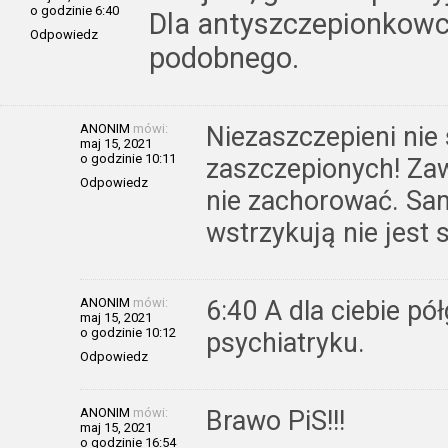
o godzinie 6:40
Dla antyszczepionkowc
Odpowiedz
podobnego.
ANONIM
mówi:
Niezaszczepieni nie
maj 15, 2021
o godzinie 10:11
zaszczepionych! Zaw
Odpowiedz
nie zachorować. Sa
wstrzykują nie jest 
ANONIM
mówi:
6:40 A dla ciebie p
maj 15, 2021
o godzinie 10:12
psychiatryku.
Odpowiedz
ANONIM
mówi:
Brawo PiS!!!
maj 15, 2021
o godzinie 16:54