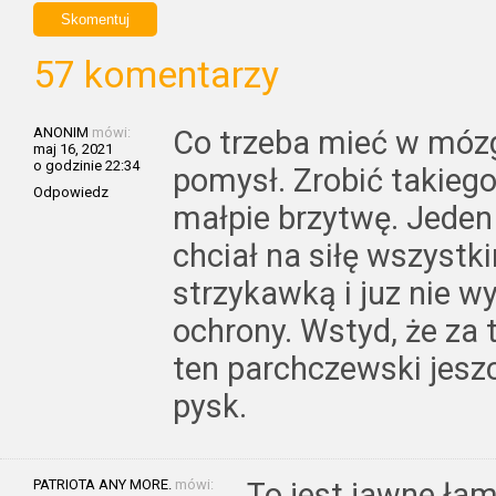
57 komentarzy
ANONIM
mówi:
Co trzeba mieć w mózg
maj 16, 2021
o godzinie 22:34
pomysł. Zrobić takiego
Odpowiedz
małpie brzytwę. Jede
chciał na siłę wszystk
strzykawką i juz nie 
ochrony. Wstyd, że za
ten parchczewski jeszc
pysk.
PATRIOTA ANY MORE.
mówi:
To jest jawne ła