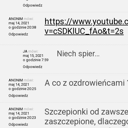
Odpowiedz
ANONIM
mówi:
https://www.youtube
maj 14, 2021
o godzinie 20:38
v=cSDKlUC_fAo&t=2s
Odpowiedz
JA
mówi:
Niech spier…
maj 15, 2021
o godzinie 7:59
Odpowiedz
ANONIM
mówi:
A co z ozdrowieńcami ?
maj 14, 2021
o godzinie 20:25
Odpowiedz
ANONIM
mówi:
Szczepionki od zawsze
maj 14, 2021
o godzinie 20:23
zaszczepione, dlaczego
Odpowiedz