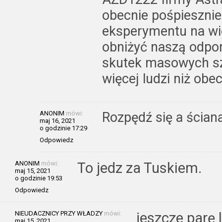
obecnie pośpiesznie
eksperymentu na wi
obniżyć naszą odpor
skutek masowych s
więcej ludzi niż obe
ANONIM
mówi:
Rozpędź się a ścian
maj 16, 2021
o godzinie 17:29
Odpowiedz
ANONIM
mówi:
To jedz za Tuskiem.
maj 15, 2021
o godzinie 19:53
Odpowiedz
NIEUDACZNICY PRZY WŁADZY
mówi:
jeszcze parę
maj 15, 2021