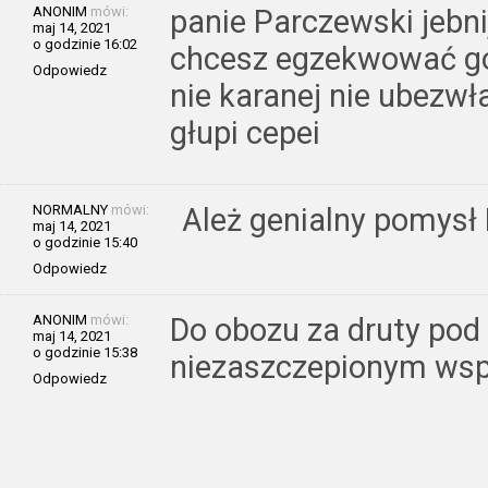
ANONIM
mówi:
panie Parczewski jebnij
maj 14, 2021
o godzinie 16:02
chcesz egzekwować god
Odpowiedz
nie karanej nie ubezwł
głupi cepei
NORMALNY
mówi:
Ależ genialny pomysł
maj 14, 2021
o godzinie 15:40
Odpowiedz
ANONIM
mówi:
Do obozu za druty pod
maj 14, 2021
o godzinie 15:38
niezaszczepionym wsp
Odpowiedz