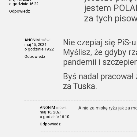
o godzinie 16:22
jestem POLAK
Odpowiedz
za tych pisow
ANONIM
mówi:
Nie czepiaj się PiS-
maj 15, 2021
o godzinie 19:22
Myślisz, że gdyby rz
Odpowiedz
pandemii i szczepie
Byś nadal pracował z
za Tuska.
ANONIM
mówi:
A nie za miskę ryżu jak za m
maj 16, 2021
o godzinie 16:10
Odpowiedz