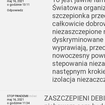
maj 16, 2021
o godzinie 13:11
Światowa organiz
Odpowiedz
szczepionka prze
całkowicie dobro
niezaszczepione 
dyskryminowane w
wyprawiają, przec
nowoczesny powr
stepowania niez
następnym kroki
izolacja niezacz
STOP PANDEMII
mówi:
ZASZCZEPIENI DEBIL
maj 16, 2021
o godzinie 11:34