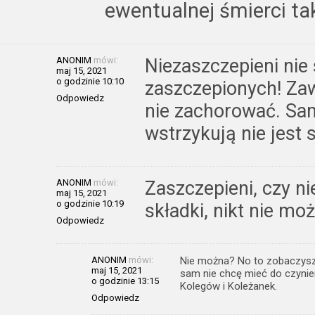
ewentualnej śmierci ta
ANONIM
mówi:
Niezaszczepieni nie
maj 15, 2021
o godzinie 10:10
zaszczepionych! Zaw
Odpowiedz
nie zachorować. Sa
wstrzykują nie jest 
ANONIM
mówi:
Zaszczepieni, czy n
maj 15, 2021
o godzinie 10:19
składki, nikt nie mo
Odpowiedz
ANONIM
mówi:
Nie można? No to zobaczysz,
maj 15, 2021
sam nie chcę mieć do czynie
o godzinie 13:15
Kolegów i Koleżanek.
Odpowiedz