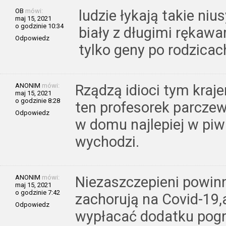
OB
mówi:
ludzie łykają takie nius
maj 15, 2021
o godzinie 10:34
biały z długimi rękawa
Odpowiedz
tylko geny po rodzica
ANONIM
mówi:
Rządzą idioci tym kraj
maj 15, 2021
o godzinie 8:28
ten profesorek parcze
Odpowiedz
w domu najlepiej w piwn
wychodzi.
ANONIM
mówi:
Niezaszczepieni powinni
maj 15, 2021
o godzinie 7:42
zachorują na Covid-19,
Odpowiedz
wypłacać dodatku pog