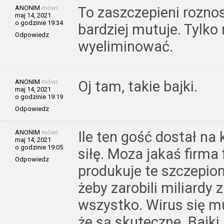
ANONIM
mówi:
To zaszczepieni rozno
maj 14, 2021
o godzinie 19:34
bardziej mutuje. Tylko
Odpowiedz
wyeliminować.
ANONIM
mówi:
Oj tam, takie bajki.
maj 14, 2021
o godzinie 19:19
Odpowiedz
ANONIM
mówi:
Ile ten gość dostał na
maj 14, 2021
o godzinie 19:05
siłę. Moza jakaś firm
Odpowiedz
produkuje te szczepio
żeby zarobili miliardy 
wszystko. Wirus się mu
że są skuteczne. Bajki