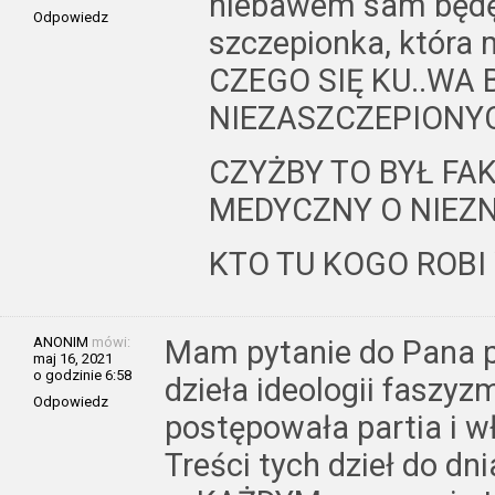
niebawem sam będę)
Odpowiedz
szczepionka, która 
CZEGO SIĘ KU..WA 
NIEZASZCZEPIONYCH
CZYŻBY TO BYŁ FA
MEDYCZNY O NIEZ
KTO TU KOGO ROBI
ANONIM
mówi:
Mam pytanie do Pana pr
maj 16, 2021
o godzinie 6:58
dzieła ideologii faszyz
Odpowiedz
postępowała partia i w
Treści tych dzieł do dn