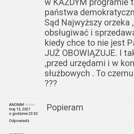
w KAŻDYM programie te
państwa demokratyczne 
Sąd Najwyższy orzeka 
obsługiwać i sprzedaw
kiedy chce to nie jest
JUŻ OBOWIĄZUJE. I tak 
,przed urzędami i w ko
służbowych . To czemu 
???
ANONIM
mówi:
Popieram
maj 15, 2021
o godzinie 23:33
Odpowiedz