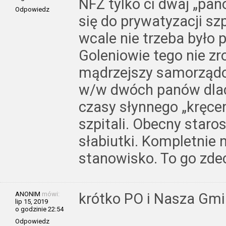
NFZ tylko ci dwaj „pano
Odpowiedz
się do prywatyzacji szp
wcale nie trzeba było 
Goleniowie tego nie zr
mądrzejszy samorządo
w/w dwóch panów dlacz
czasy słynnego „kręce
szpitali. Obecny staro
słabiutki. Kompletnie 
stanowisko. To go zde
ANONIM
mówi:
krótko PO i Nasza Gm
lip 15, 2019
o godzinie 22:54
Odpowiedz