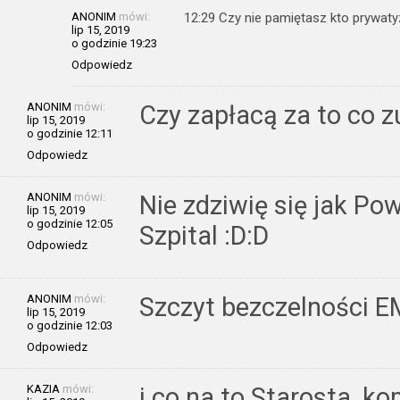
ANONIM
mówi:
12:29 Czy nie pamiętasz kto prywaty
lip 15, 2019
o godzinie 19:23
Odpowiedz
ANONIM
mówi:
Czy zapłacą za to co zu
lip 15, 2019
o godzinie 12:11
Odpowiedz
ANONIM
mówi:
Nie zdziwię się jak Po
lip 15, 2019
o godzinie 12:05
Szpital :D:D
Odpowiedz
ANONIM
mówi:
Szczyt bezczelności 
lip 15, 2019
o godzinie 12:03
Odpowiedz
KAZIA
mówi:
i co na to Starosta ,k