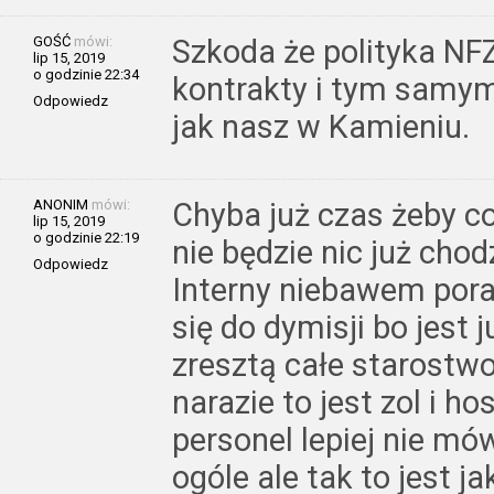
GOŚĆ
mówi:
Szkoda że polityka NF
lip 15, 2019
o godzinie 22:34
kontrakty i tym samym 
Odpowiedz
jak nasz w Kamieniu.
ANONIM
mówi:
Chyba już czas żeby co
lip 15, 2019
o godzinie 22:19
nie będzie nic już cho
Odpowiedz
Interny niebawem pora
się do dymisji bo jest 
zresztą całe starostwo
narazie to jest zol i ho
personel lepiej nie mów
ogóle ale tak to jest ja