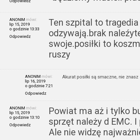
Odpowiedz
ANONIM
mówi:
Ten szpital to tragedi
lip 15, 2019
o godzinie 13:33
odzywają.brak naleźyte
Odpowiedz
swoje.posiłki to koszm
ruszy
ANONIM
mówi:
Akurat posiłki są smaczne, nie znasz 
lip 16, 2019
o godzinie 7:21
Odpowiedz
ANONIM
mówi:
Powiat ma aż i tylko b
lip 15, 2019
o godzinie 13:10
sprzęt należy d EMC. I
Odpowiedz
Ale nie widzę najważni