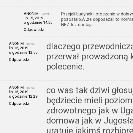
ANONIM
mówi:
Przejeli budynek i otoczenie w dobry
lip 15, 2019
pozostalo.A ,ze doposazali to norma
o godzinie 14:55
NFZ tez dostaja.
Odpowiedz
ANONIM
mówi:
dlaczego przewodniczą
lip 15, 2019
o godzinie 12:55
przerwał prowadzoną k
Odpowiedz
polecenie.
ANONIM
mówi:
co was tak dziwi głosu
lip 15, 2019
o godzinie 12:29
będziecie mieli pozio
Odpowiedz
zdrowotnego jak w Ug
domowa jak w Jugosła
uratuje jakimś rozbio