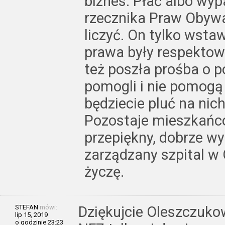
biznes. Płać albo wyp
rzecznika Praw Obywa
liczyć. On tylko wsta
prawa były respektowa
też poszła prośba o p
pomogli i nie pomogą 
będziecie pluć na nich
Pozostaje mieszkańc
przepiękny, dobrze w
zarządzany szpital w 
życzę.
STEFAN
mówi:
Dziękujcie Oleszczukow
lip 15, 2019
o godzinie 23:23