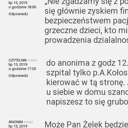
„Nie zgadzamy się z pol
lip 15, 2019
o godzinie 18:00
się głównie zyskiem f
Odpowiedz
bezpieczeństwem pacje
grzeczne dzieci, kto mi
prowadzenia dzialalno
CZYTELNIK
mówi:
do anonima z godz 12.
lip 15, 2019
o godzinie 17:05
szpital tylko p.A.Koło
Odpowiedz
kierować w tą stronę
u siebie w domu szan
napiszesz to się grub
ANONIM
mówi:
Może Pan Żelek będzie
lip 15, 2019