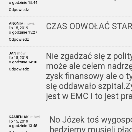
o godzinie 15:44
Odpowiedz
ANONIM
mówi:
CZAS ODWOŁAĆ STAR
lip 15, 2019
o godzinie 15:27
Odpowiedz
JAN
mówi:
Nie zgadzać się z polit
lip 15, 2019
o godzinie 14:18
może ale celem nadrzęd
Odpowiedz
zysk finansowy ale o t
się oddawało szpital.Zy
jest w EMC i to jest p
KAMIENIAK.
mówi:
No Józek toś wygospo
lip 15, 2019
o godzinie 13:48
będziemy musieli płac