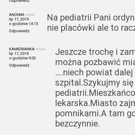
Odpowiedz
ANONIM
mówi:
Na pediatrii Pani ordy
lip 17, 2019
o godzinie 14:15
nie placówki ale to rac
Odpowiedz
KAMIENIANKA
mówi:
Jeszcze trochę i za
lip 17, 2019
o godzinie 9:02
można pozbawić mia
Odpowiedz
….niech powiat dalej 
szpital.Szykujmy si
pediatrii.Mieszkańc
lekarska.Miasto zajm
pomnikami.A tam gdz
bezczynnie.