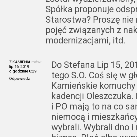
Spółka proponuje odsp
Starostwa? Proszę nie 
pojęć związanych z na
modernizacjami, itd.
Z KAMIENIA
mówi:
Do Stefana Lip 15, 20
lip 16, 2019
o godzinie 0:29
tego S.O. Coś się w 
Odpowiedz
Kamieńskie komuchy 
kadencji Oleszczuka.
i PO mają to na co s
niemocą i mieszkańcy
wybrali. Wybrali dno i