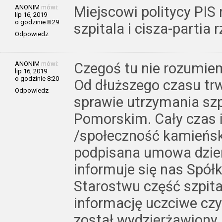
ANONIM
mówi:
Miejscowi politycy PIS 
lip 16, 2019
o godzinie 8:29
szpitala i cisza-partia
Odpowiedz
ANONIM
mówi:
Czegoś tu nie rozumie
lip 16, 2019
o godzinie 8:20
Od dłuższego czasu tr
Odpowiedz
sprawie utrzymania sz
Pomorskim. Cały czas
/społeczność kamieńską
podpisana umowa dzierż
informuje się nas Spół
Starostwu część szpita
informację uczciwe czy
został wydzierżawiony,