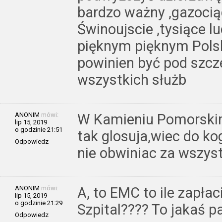
bardzo ważny ,gazocią
Świnoujscie ,tysiące l
pięknym pięknym Pols
powinien być pod szc
wszystkich służb
ANONIM
mówi:
W Kamieniu Pomorskim
lip 15, 2019
o godzinie 21:51
tak glosuja,wiec do k
Odpowiedz
nie obwiniac za wszyst
ANONIM
mówi:
A, to EMC to ile zapła
lip 15, 2019
o godzinie 21:29
Szpital???? To jakaś p
Odpowiedz