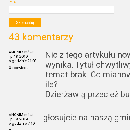
Imię
43 komentarzy
ANONIM
mówi:
Nic z tego artykułu no
lip 18, 2019
o godzinie 21:03
wynika. Tytuł chwytliw
Odpowiedz
temat brak. Co mianow
ile?
Dzierżawią przecież bu
ANONIM
mówi:
głosujcie na naszą gm
lip 18, 2019
o godzinie 7:19