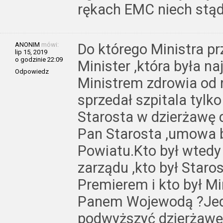
rękach EMC niech stąd
ANONIM
mówi:
Do którego Ministra p
lip 15, 2019
o godzinie 22:09
Minister ,która była n
Odpowiedz
Ministrem zdrowia od r
sprzedał szpitala tylk
Starosta w dzierżawę 
Pan Starosta ,umowa b
Powiatu.Kto był wtedy
zarządu ,kto był Staro
Premierem i kto był Mi
Panem Wojewodą ?Je
podwyższyć dzierżawę 