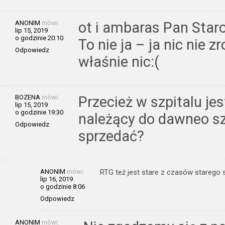
ANONIM
mówi:
ot i ambaras Pan Star
lip 15, 2019
o godzinie 20:10
To nie ja – ja nic nie z
Odpowiedz
właśnie nic:(
BOZENA
mówi:
Przecież w szpitalu jes
lip 15, 2019
o godzinie 19:30
należący do dawneo sz
Odpowiedz
sprzedać?
ANONIM
mówi:
RTG też jest stare z czasów starego 
lip 16, 2019
o godzinie 8:06
Odpowiedz
ANONIM
mówi: