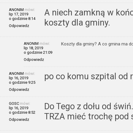
ANONIM
mówi:
A niech zamkną w końcu
lip 17, 2019
o godzinie 8:14
koszty dla gminy.
Odpowiedz
ANONIM
mówi:
Koszty dla gminy? A co gmina ma do 
lip 18, 2019
o godzinie 21:09
Odpowiedz
ANONIM
mówi:
po co komu szpital od
lip 16, 2019
o godzinie 9:25
Odpowiedz
GOSC
mówi:
Do Tego z dołu od świń
lip 16, 2019
o godzinie 8:52
TRZA mieć trochę pod s
Odpowiedz