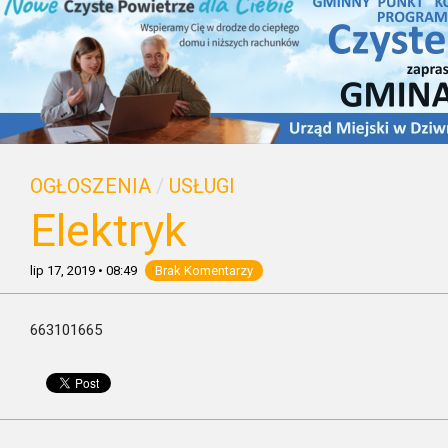
OGŁOSZENIA
/
USŁUGI
Elektryk
lip 17, 2019
•
08:49
Brak Komentarzy
663101665