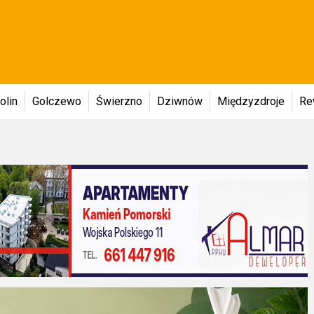
olin
Golczewo
Świerzno
Dziwnów
Międzyzdroje
Re