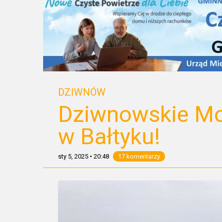
DZIWNÓW
Dziwnowskie Mo
w Bałtyku!
sty 5, 2025
•
20:48
17 komentarzy