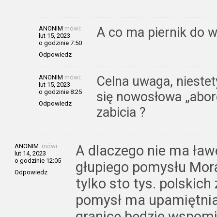
ANONIM
mówi:
A co ma piernik do w
lut 15, 2023
o godzinie 7:50
Odpowiedz
ANONIM
mówi:
Celna uwaga, niestet
lut 15, 2023
o godzinie 8:25
się nowosłowa „aborc
Odpowiedz
zabicia ?
ANONIM.
mówi:
A dlaczego nie ma ławe
lut 14, 2023
o godzinie 12:05
głupiego pomysłu Mora
Odpowiedz
tylko sto tys. polskich
pomysł ma upamiętniać
granicę będzie wspomin