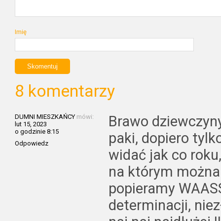
Imię
8 komentarzy
DUMNI MIESZKAŃCY
mówi:
Brawo dziewczyny,
lut 15, 2023
o godzinie 8:15
paki, dopiero tylk
Odpowiedz
widać jak co rok
na którym można
popieramy WAASSS
determinacji, nie