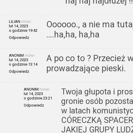
naj naj najdłużej !!
LILIAN
mówi:
Oooooo., a nie ma tutaj
lut 14, 2023
o godzinie 19:42
….ha,ha, ha,ha
Odpowiedz
ANONIM
mówi:
A po co to ? Przecież w
lut 14, 2023
o godzinie 13:14
prowadzające pieski.
Odpowiedz
ANONIM
mówi:
Twoja głupota i pro
lut 14, 2023
o godzinie 23:21
gronie osób pozost
Odpowiedz
w latach komunisty
CÓRECZKĄ SPACERU
JAKIEJ GRUPY LUD