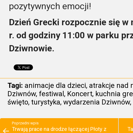
pozytywnych emocji!
Dzień Grecki rozpocznie się w n
r. od godziny 11:00 w parku pr
Dziwnowie.
Tagi:
animacje dla dzieci
,
atrakcje nad
Dziwnów
,
festiwal
,
Koncert
,
kuchnia gr
święto
,
turystyka
,
wydarzenia Dziwnów
,
Poprzedni wpis
Trwają prace na drodze łączącej Płoty z
Ta