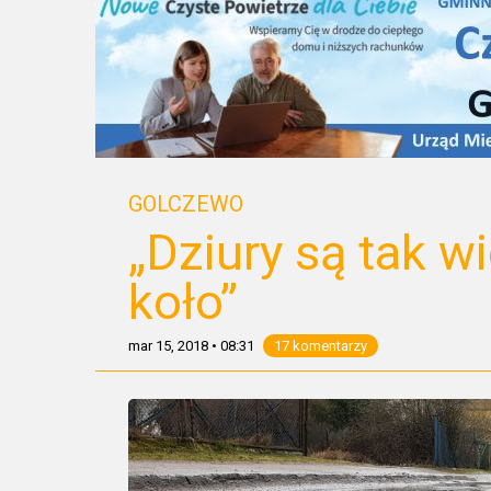
GOLCZEWO
„Dziury są tak w
koło”
mar 15, 2018
•
08:31
17 komentarzy