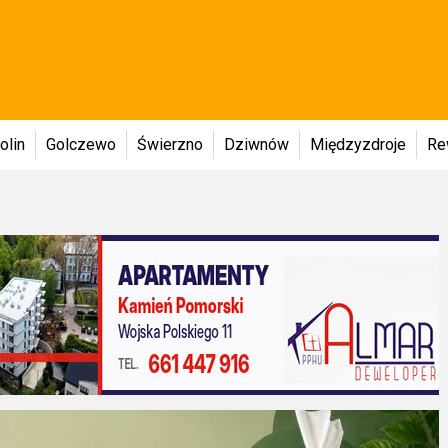
olin
Golczewo
Świerzno
Dziwnów
Międzyzdroje
Re