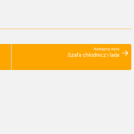
Następny wpis
Szafa chłodnicz i lada