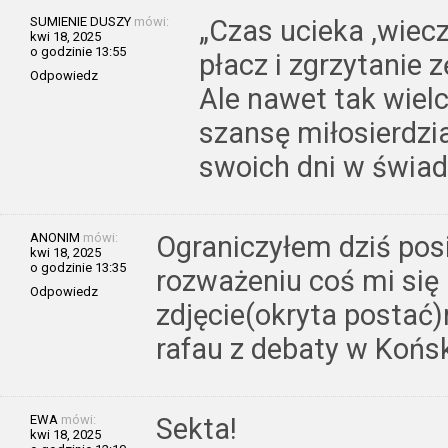
SUMIENIE DUSZY
mówi:
„Czas ucieka ,wiec
kwi 18, 2025
o godzinie 13:55
płacz i zgrzytanie 
Odpowiedz
Ale nawet tak wielc
szansę miłosierdzi
swoich dni w świa
ANONIM
mówi:
Ograniczyłem dziś posi
kwi 18, 2025
o godzinie 13:35
rozważeniu coś mi się
Odpowiedz
zdjęcie(okryta postać
rafau z debaty w Końs
EWA
mówi:
Sekta!
kwi 18, 2025