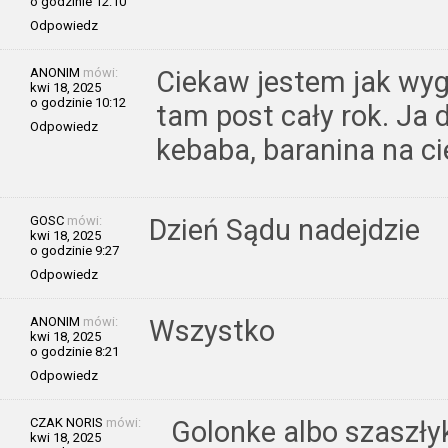
o godzinie 12:10
Odpowiedz
ANONIM
mówi:
Ciekaw jestem jak wygl
kwi 18, 2025
o godzinie 10:12
tam post cały rok. Ja 
Odpowiedz
kebaba, baranina na ci
GOSC
mówi:
Dzień Sądu nadejdzie
kwi 18, 2025
o godzinie 9:27
Odpowiedz
ANONIM
mówi:
Wszystko
kwi 18, 2025
o godzinie 8:21
Odpowiedz
CZAK NORIS
mówi:
Golonke albo szaszły
kwi 18, 2025