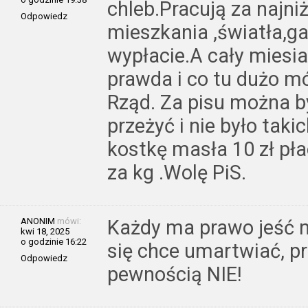
chleb.Pracują za najni
Odpowiedz
mieszkania ,światła,ga
wypłacie.A cały miesia
prawda i co tu dużo m
Rząd. Za pisu można b
przeżyć i nie było takic
kostkę masła 10 zł płac
za kg .Wolę PiS.
ANONIM
mówi:
Każdy ma prawo jeść n
kwi 18, 2025
o godzinie 16:22
się chce umartwiać, pr
Odpowiedz
pewnością NIE!