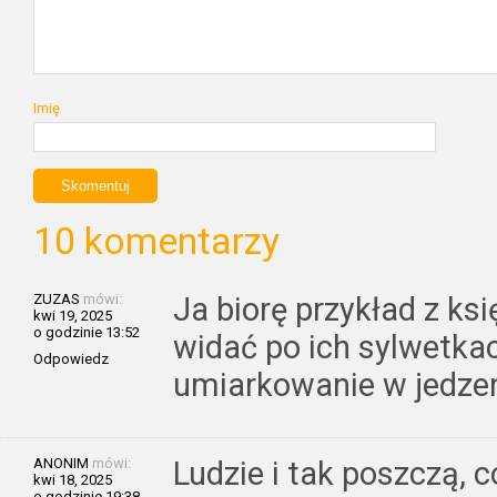
Imię
10 komentarzy
ZUZAS
mówi:
Ja biorę przykład z ks
kwi 19, 2025
o godzinie 13:52
widać po ich sylwetka
Odpowiedz
umiarkowanie w jedzeniu
ANONIM
mówi:
Ludzie i tak poszczą, c
kwi 18, 2025
o godzinie 19:38