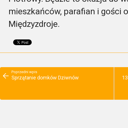
mieszkańców, parafian i gości 
Międzyzdroje.
Poprzedni wpis
Sprzątanie domków Dziwnów
13