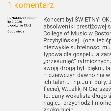
1 komentarz
UZNAMCZYK
mówi:
Koncert był ŚWIETNY! OK.
lip 2, 2026
absolwentki prestiżowej s
o godzinie 13:42
Odpowiedz
College of Music w Boston
Przybylińskiej…(ona też ś
niezwykłe subtelności mu
typowa dla gospelu, a za
„przesunięć” rytmicznych,
swoją drogą byli piękni, t
– dziewczyn dawno nie wi
ich talent… np.Julii Bury,
flecie), W.Lalik, N.Giersz
to: dany wokalista długo ś
nagle… przychodził moment
znakomicie.