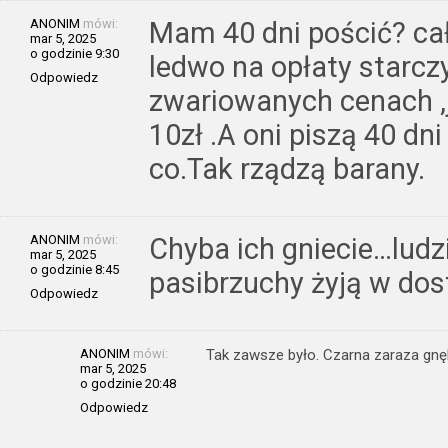
ANONIM
mówi:
Mam 40 dni pościć? ca
mar 5, 2025
o godzinie 9:30
ledwo na opłaty starczy
Odpowiedz
zwariowanych cenach ,
10zł .A oni piszą 40 dn
co.Tak rządzą barany.
ANONIM
mówi:
Chyba ich gniecie…ludz
mar 5, 2025
o godzinie 8:45
pasibrzuchy żyją w dos
Odpowiedz
ANONIM
mówi:
Tak zawsze było. Czarna zaraza gnę
mar 5, 2025
o godzinie 20:48
Odpowiedz