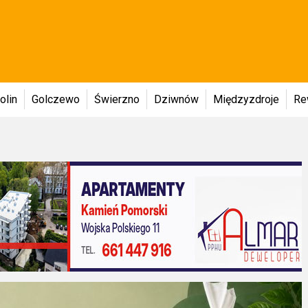
olin
Golczewo
Świerzno
Dziwnów
Międzyzdroje
Re