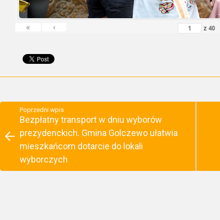
«
‹
z
40
Poprzedni wpis
Bezpłatny transport w dniu wyborów
prezydenckich. Gmina Golczewo ułatwia
mieszkańcom dotarcie do lokali
wyborczych