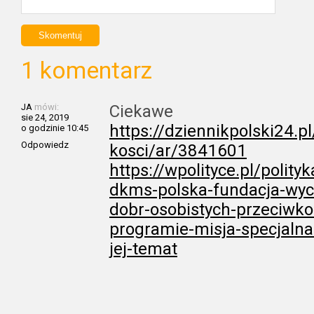
1 komentarz
JA
mówi:
Ciekawe
sie 24, 2019
https://dziennikpolski24.p
o godzinie 10:45
Odpowiedz
kosci/ar/3841601
https://wpolityce.pl/polit
dkms-polska-fundacja-wyc
dobr-osobistych-przeciwk
programie-misja-specjalna
jej-temat