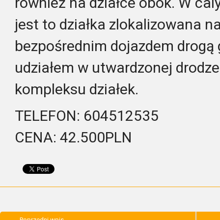
również na działce obok. W cal
jest to działka zlokalizowana na
bezpośrednim dojazdem drogą 
udziałem w utwardzonej drodz
kompleksu działek.
TELEFON: 604512535
CENA: 42.500PLN
Poprzedni wpis