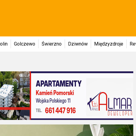
olin
Golczewo
Świerzno
Dziwnów
Międzyzdroje
Re