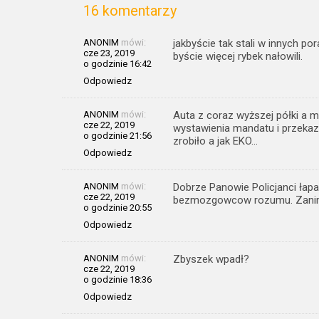
16 komentarzy
ANONIM
mówi:
jakbyście tak stali w innych po
cze 23, 2019
byście więcej rybek nałowili.
o godzinie 16:42
Odpowiedz
ANONIM
mówi:
Auta z coraz wyższej półki a 
cze 22, 2019
wystawienia mandatu i przekaza
o godzinie 21:56
zrobiło a jak EKO…
Odpowiedz
ANONIM
mówi:
Dobrze Panowie Policjanci łapa
cze 22, 2019
bezmozgowcow rozumu. Zanim 
o godzinie 20:55
Odpowiedz
ANONIM
mówi:
Zbyszek wpadł?
cze 22, 2019
o godzinie 18:36
Odpowiedz