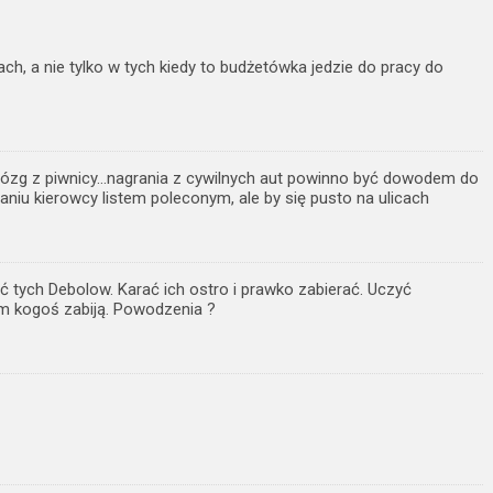
rach, a nie tylko w tych kiedy to budżetówka jedzie do pracy do
mózg z piwnicy…nagrania z cywilnych aut powinno być dowodem do
niu kierowcy listem poleconym, ale by się pusto na ulicach
ć tych Debolow. Karać ich ostro i prawko zabierać. Uczyć
kogoś zabiją. Powodzenia ?