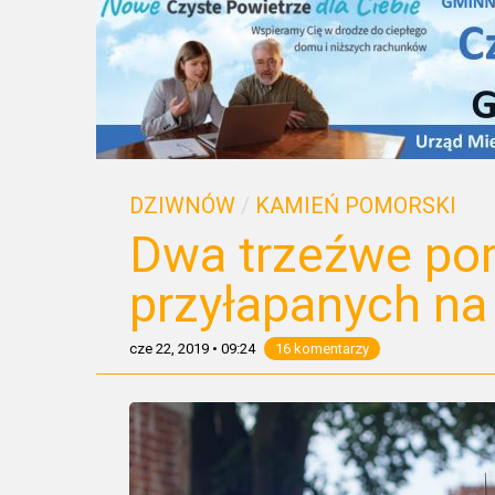
DZIWNÓW
/
KAMIEŃ POMORSKI
Dwa trzeźwe por
przyłapanych na 
cze 22, 2019
•
09:24
16 komentarzy